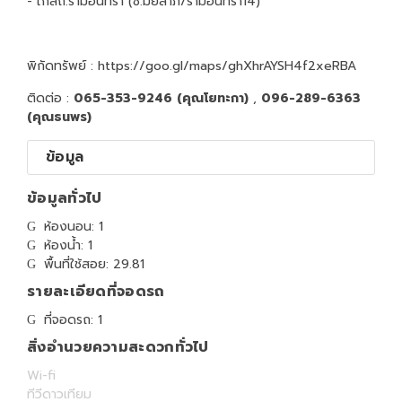
- ใกล้ถ.รามอินทรา (ซ.มัยลาภ/รามอินทรา14)
พิกัดทรัพย์ : https://goo.gl/maps/ghXhrAYSH4f2xeRBA
ติดต่อ :
065-353-9246 (คุณโยทะกา)
,
096-289-6363
(คุณธนพร)
ข้อมูล
ข้อมูลทั่วไป
ห้องนอน: 1
ห้องน้ำ: 1
พื้นที่ใช้สอย: 29.81
รายละเอียดที่จอดรถ
ที่จอดรถ: 1
สิ่งอำนวยความสะดวกทั่วไป
Wi-fi
ทีวีดาวเทียม