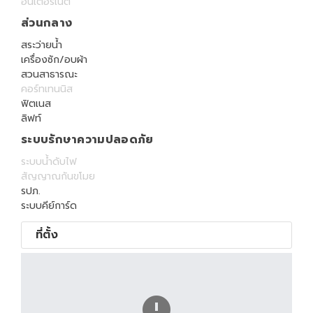
อินเตอร์เน็ต
ส่วนกลาง
สระว่ายน้ำ
เครื่องซัก/อบผ้า
สวนสาธารณะ
คอร์ทเทนนิส
ฟิตเนส
ลิฟท์
ระบบรักษาความปลอดภัย
ระบบน้ำดับไฟ
สัญญาณกันขโมย
รปภ.
ระบบคีย์การ์ด
ที่ตั้ง