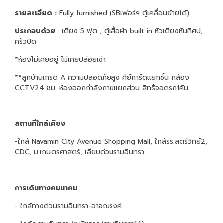
รายละเอียด :
Fully furnished (SBเฟอร์ฯ ตู้เคลื่อนย้ายได้)
ประกอบด้วย
: เตียง 5 ฟุต , ตู้เสื้อผ้า built in หัวเตียงหันทิศน์,
ครัวปิด
*ห้องไม่เคยอยู่ ไม่เคยปล่อยเช่า
**ลูกบ้านเกรด A ความปลอดภัยสูง คีย์การ์ดแยกชั้น กล้อง
CCTV24 ชม. ห้องออกกำลังกายแยกส่วน สิทธิ์จอดรถ1คัน
สถานที่ใกล้เคียง
-ใกล้ Navamin City Avenue Shopping Mall, ใกล้รร.สตรีวิทย์2,
CDC, ม.เกษตรศาสตร์, เลียบด่วนรามอินทรา
การเดินทางคมนาคม
- ใกล้ทางด่วนรามอินทรา-อาจณรงค์