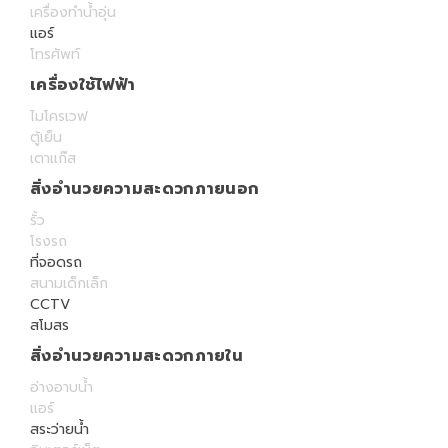
เครื่องทำน้ำอุ่น
แอร์
โทรศัพท์
เครื่องใช้ไฟฟ้า
ไมโครเวฟ
ตู้เย็น
เตาแก๊ส
สิ่งอำนวยความสะดวกภายนอก
รั้ว
โรงรถ
ที่จอดรถ
สนามเด็กเล็ก
CCTV
สโมสร
สิ่งอำนวยความสะดวกภายใน
อ่างอาบน้ำ
แอร์
สระว่ายน้ำ