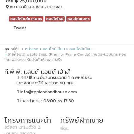
ขาย
฿ 25,000,000
60 เสนานิคม ๑ ซอย 21 แขวงลาดพร้าว เขตลาดพร้าว กรุงเทพมหานคร, ลาดพร้าว, BANGKOK , 10230
คอนโดใกล้ม.เกษตร
คอนโดใหม่
คอนโดเกษตร
Tweet
คุณอยู่ที่:
หน้าแรก
คอนโดมิเนียม
คอนโดมิเนียม
ขายคอนโด พรีมิโอ ไพร์ม (Premior Prime Condo) เกษตร-นวมินทร์ ห้อง
ใหม่เฟอร์ครบ รับประกันห้องสวยจริง
ที.พี.พี. แลนด์ แอนด์ เฮ้าส์
44/185 ม.อัมรินทร์นิเวศน์ 1 ถ.พหลโยธิน
แขวงอนุสาวรีย์ เขตบางเขน กทม.
info@tpplandandhouse.com
เวลาทำการ : 08:00 to 17:30
โครงการแนะนำ
ทรัพย์ฝากขาย
อวัสดา แกรนด์วิว 2
ที่ดิน
บ้านสวนกลางดง