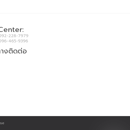
 Center:
092-228-7979
096-465-9396
างติดต่อ
use