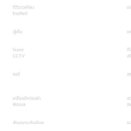
ทีวีดาวเทียม
เค
โทรศัพท์
ตู้เย็น
เต
โรงรถ
ที
CCTV
ส
แอร์
สร
เครื่องซัก/อบผ้า
ส
ฟิตเนส
ลิ
สัญญาณกันขโมย
รป