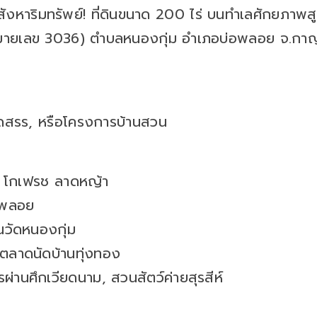
งหาริมทรัพย์! ที่ดินขนาด 200 ไร่ บนทำเลศักยภาพส
เลข 3036) ตำบลหนองกุ่ม อำเภอบ่อพลอย จ.กาญจนบุ
จัดสรร, หรือโครงการบ้านสวน
ตัส โกเฟรช ลาดหญ้า
อพลอย
นวัดหนองกุ่ม
ลาดนัดบ้านทุ่งทอง
ผ่านศึกเวียดนาม, สวนสัตว์ค่ายสุรสีห์