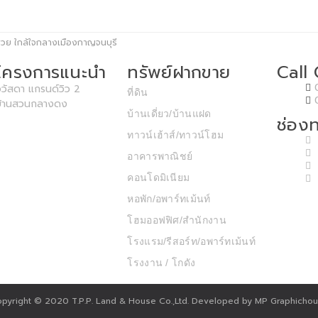
นสวย ใกล้ใจกลางเมืองกาญจนบุรี
โครงการแนะนำ
ทรัพย์ฝากขาย
Call
วัสดา แกรนด์วิว 2
ที่ดิน
บ้านสวนกลางดง
บ้านเดี่ยว/บ้านแฝด
ช่องท
ทาวน์เฮ้าส์/ทาวน์โฮม
อาคารพาณิชย์
คอนโดมิเนียม
หอพัก/อพาร์ทเม้นท์
โฮมออฟฟิศ/สำนักงาน
โรงแรม/รีสอร์ท/อพาร์ทเม้นท์
โรงงาน / โกดัง
pyright © 2020 T.P.P. Land & House Co.,Ltd. Developed by MP Graphicho