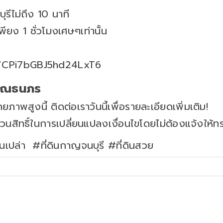
รีไม่ถึง 10 นาที
ียง 1 ชั่วโมงเศษๆเท่านั้น
gl/CPi7bGBJ5hd24LxT6
คุณธนภร
ภาพสูงนี้ ติดต่อเราวันนี้เพื่อรายละเอียดเพิ่มเติม!
วนสิทธิ์ในการเปลี่ยนแปลงเงื่อนไขโดยไม่ต้องแจ้งให้ท
ดินเปล่า #ที่ดินกาญจนบุรี #ที่ดินสวย