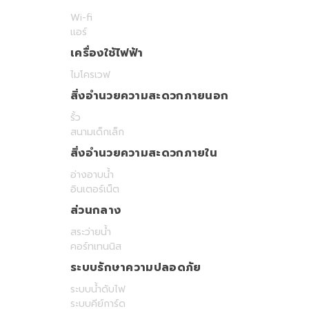
Wi-fi
แอร์
เครื่องใช้ไฟฟ้า
ไมโครเวฟ
สิ่งอำนวยความสะดวกภายนอก
รั้ว
สนามเด็กเล็ก
สิ่งอำนวยความสะดวกภายใน
อ่างอาบน้ำ
อินเตอร์เน็ต
ส่วนกลาง
สระว่ายน้ำ
คอร์ทเทนนิส
ระบบรักษาความปลอดภัย
ระบบน้ำดับไฟ
ระบบคีย์การ์ด