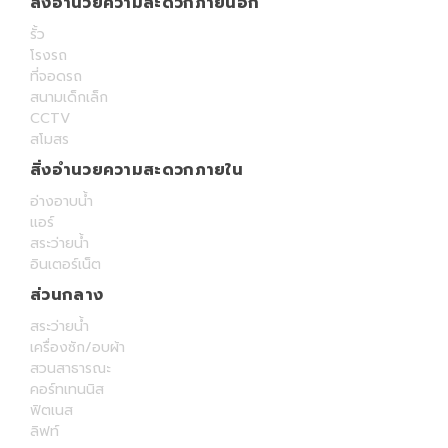
สิ่งอำนวยความสะดวกภายนอก
รั้ว
โรงรถ
ที่จอดรถ
สนามเด็กเล็ก
CCTV
สโมสร
สิ่งอำนวยความสะดวกภายใน
อ่างอาบน้ำ
แอร์
สระว่ายน้ำ
อินเตอร์เน็ต
ส่วนกลาง
สระว่ายน้ำ
เครื่องซัก/อบผ้า
สวนสาธารณะ
คอร์ทเทนนิส
ฟิตเนส
ลิฟท์