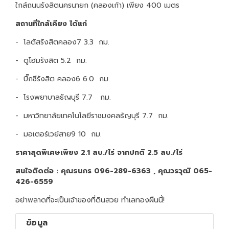
ใกล้ถนนรังสิตนครนายก (คลองเก้า) เพียง 400 เมตร
สถานที่ใกล้เคียง ได้แก่
- โลตัสรังสิตคลอง7 3.3 กม.
- ดูโฮมรังสิต 5.2 กม.
- บิ๊กซีรังสิต คลอง6 6.0 กม.
- โรงพยาบาลธัญบุรี 7.7 กม.
- มหาวิทยาลัยเทคโนโลยีราชมงคลธัญบุรี 7.7 กม.
- มอเตอร์เวย์สาย9 10 กม.
ราคาสุดพิเศษเพียง 2.1 ลบ./ไร่ จากปกติ 2.5 ลบ./ไร่
สนใจติดต่อ : คุณธนภร 096-289-6363 , คุณวรวุฒิ 065-
426-6559
อย่าพลาดที่จะเป็นเจ้าของที่ดินสวย ทำเลทองผืนนี้!
ข้อมูล