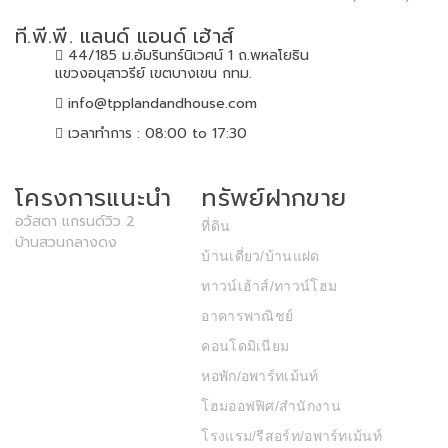
ที.พี.พี. แลนด์ แอนด์ เฮ้าส์
44/185 ม.อัมรินทร์นิเวศน์ 1 ถ.พหลโยธิน
แขวงอนุสาวรีย์ เขตบางเขน กทม.
info@tpplandandhouse.com
เวลาทำการ : 08:00 to 17:30
โครงการแนะนำ
ทรัพย์ฝากขาย
อวัสดา แกรนด์วิว 2
ที่ดิน
บ้านสวนกลางดง
บ้านเดี่ยว/บ้านแฝด
ทาวน์เฮ้าส์/ทาวน์โฮม
อาคารพาณิชย์
คอนโดมิเนียม
หอพัก/อพาร์ทเม้นท์
โฮมออฟฟิศ/สำนักงาน
โรงแรม/รีสอร์ท/อพาร์ทเม้นท์