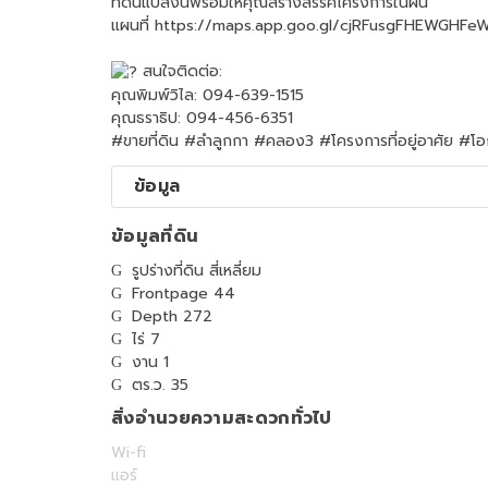
ที่ดินแปลงนี้พร้อมให้คุณสร้างสรรค์โครงการในฝัน
แผนที่
https://maps.app.goo.gl/cjRFusgFHEWGHFe
สนใจติดต่อ:
คุณพิมพ์วิไล: 094-639-1515
คุณธราธิป: 094-456-6351
#ขายที่ดิน
#ลำลูกกา
#คลอง3
#โครงการที่อยู่อาศัย
#โอ
ข้อมูล
ข้อมูลที่ดิน
รูปร่างที่ดิน สี่เหลี่ยม
Frontpage 44
Depth 272
ไร่ 7
งาน 1
ตร.ว. 35
สิ่งอำนวยความสะดวกทั่วไป
Wi-fi
แอร์