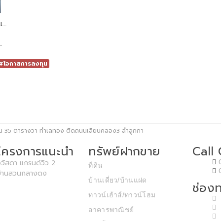
ขายโรงงานปทุมธานี แข็งแรง คุณภาพสูง เนื้อที่ประมาณ 8 ไร่ (พร้อมใบอนุญาต รง.4)
#โอกาสการลงทุน
 งาน 35 ตารางวา ทำเลทอง ติดถนนเลียบคลอง3 ลำลูกกา
โครงการแนะนำ
ทรัพย์ฝากขาย
Call
วัสดา แกรนด์วิว 2
ที่ดิน
บ้านสวนกลางดง
บ้านเดี่ยว/บ้านแฝด
ช่องท
ทาวน์เฮ้าส์/ทาวน์โฮม
อาคารพาณิชย์