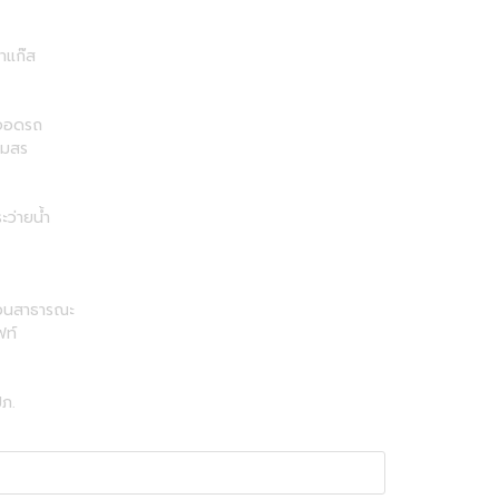
าแก๊ส
่จอดรถ
โมสร
ะว่ายน้ำ
วนสาธารณะ
ฟท์
ภ.