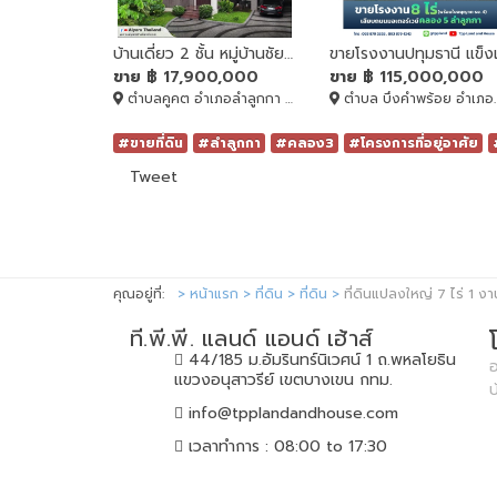
บ้านเดี่ยว 2 ชั้น หมู่บ้านชัยพฤกษ์รังสิต คลอง2
ขาย
฿ 17,900,000
ขาย
฿ 115,000,000
ตำบลคูคต อำเภอลำลูกกา ปทุมธานี, ลำลูกกา, Pathum Thani, 12130
ตำบล บึงคำพร้อย อำเภอลำลูกกา ปทุมธานี, ลำลูกกา, Pathum Thani, 12150
#ขายที่ดิน
#ลำลูกกา
#คลอง3
#โครงการที่อยู่อาศัย
Tweet
คุณอยู่ที่:
หน้าแรก
ที่ดิน
ที่ดิน
ที่ดินแปลงใหญ่ 7 ไร่ 1
ที.พี.พี. แลนด์ แอนด์ เฮ้าส์
44/185 ม.อัมรินทร์นิเวศน์ 1 ถ.พหลโยธิน
อ
แขวงอนุสาวรีย์ เขตบางเขน กทม.
info@tpplandandhouse.com
เวลาทำการ : 08:00 to 17:30