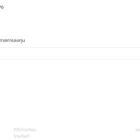
W6
กาสการลงทุน
ทีวีดาวเทียม
เค
โทรศัพท์