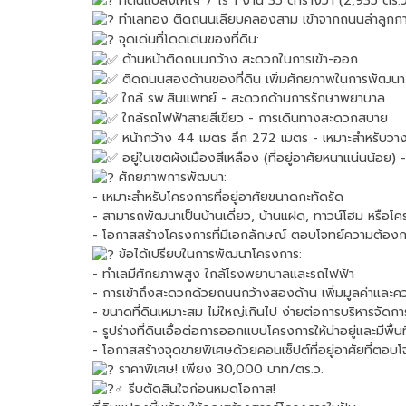
ที่ดินแปลงใหญ่ 7 ไร่ 1 งาน 35 ตารางวา (2,935 ตร.ว
ทำเลทอง ติดถนนเลียบคลองสาม เข้าจากถนนลำลูกกา
จุดเด่นที่โดดเด่นของที่ดิน:
ด้านหน้าติดถนนกว้าง สะดวกในการเข้า-ออก
ติดถนนสองด้านของที่ดิน เพิ่มศักยภาพในการพัฒนา
ใกล้ รพ.สินแพทย์ - สะดวกด้านการรักษาพยาบาล
ใกล้รถไฟฟ้าสายสีเขียว - การเดินทางสะดวกสบาย
หน้ากว้าง 44 เมตร ลึก 272 เมตร - เหมาะสำหรับว
อยู่ในเขตผังเมืองสีเหลือง (ที่อยู่อาศัยหนาแน่นน้อย) 
ศักยภาพการพัฒนา:
- เหมาะสำหรับโครงการที่อยู่อาศัยขนาดกะทัดรัด
- สามารถพัฒนาเป็นบ้านเดี่ยว, บ้านแฝด, ทาวน์โฮม หรื
- โอกาสสร้างโครงการที่มีเอกลักษณ์ ตอบโจทย์ความต้อ
ข้อได้เปรียบในการพัฒนาโครงการ:
- ทำเลมีศักยภาพสูง ใกล้โรงพยาบาลและรถไฟฟ้า
- การเข้าถึงสะดวกด้วยถนนกว้างสองด้าน เพิ่มมูลค่าและ
- ขนาดที่ดินเหมาะสม ไม่ใหญ่เกินไป ง่ายต่อการบริหารจัดก
- รูปร่างที่ดินเอื้อต่อการออกแบบโครงการให้น่าอยู่และมีพื้นที
- โอกาสสร้างจุดขายพิเศษด้วยคอนเซ็ปต์ที่อยู่อาศัยที่ตอบโ
ราคาพิเศษ! เพียง 30,000 บาท/ตร.ว.
รีบตัดสินใจก่อนหมดโอกาส!