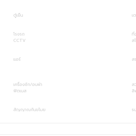
ตู้เย็น
เต
โรงรถ
ที
CCTV
ส
แอร์
สร
เครื่องซัก/อบผ้า
ส
ฟิตเนส
ลิ
สัญญาณกันขโมย
รป