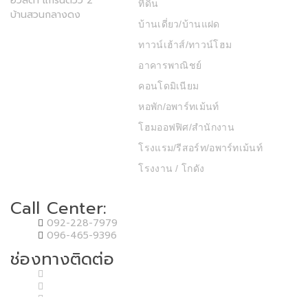
อวัสดา แกรนด์วิว 2
ที่ดิน
บ้านสวนกลางดง
บ้านเดี่ยว/บ้านแฝด
ทาวน์เฮ้าส์/ทาวน์โฮม
อาคารพาณิชย์
คอนโดมิเนียม
หอพัก/อพาร์ทเม้นท์
โฮมออฟฟิศ/สำนักงาน
โรงแรม/รีสอร์ท/อพาร์ทเม้นท์
โรงงาน / โกดัง
Call Center:
092-228-7979
096-465-9396
ช่องทางติดต่อ