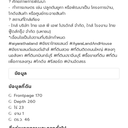
? ศักยภาพการพัฒนา
• ️ ทำการเกษตร เช่น ปลูกต้นยูคา หรือพัฒนาเป็น โครงการบ้าน,
โกดังสินค้า หรือศูนย์กระจายสินค้า
? สถานที่ใกล้เคียง
• ใกล้ บริษัท ไทย เอส พี เอฟ โปรดักส์ จำกัด, ใกล้ โรงงาน ไทย
ฟู๊ดส์กรุ๊ป จำกัด (มหาชน)
*เงื่อนไขเป็นไปตามที่บริษัทกำหนด
#aiyarathailand #อัยราไทยแลนด์ #AyaraLandAndHouse
#อัยราแลนด์แอนด์เฮ้าส์ #ที่ดินสวย #ที่ดินติดถนนใหญ่ #ลงทุ
นอสังหา #ที่ดินกบินทร์บุรี #ที่ดินปราจีนบุรี #ซื้อขายที่ดิน #ที่ดิน
เพื่อการลงทุน #โกดัง #รีสอร์ต #บ้านจัดสรร
ข้อมูล
ข้อมูลที่ดิน
Frontpage 170
Depth 260
ไร่ 23
งาน 1
ตร.ว. 46