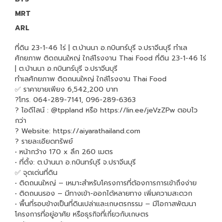
MRT
ARL
ที่ดิน 23-1-46 ไร่ | ต.บ้านนา อ.กบินทร์บุรี จ.ปราจีนบุรี ทำเล
ศักยภาพ ติดถนนใหญ่ ใกล้โรงงาน Thai Food ที่ดิน 23-1-46 ไร่
| ต.บ้านนา อ.กบินทร์บุรี จ.ปราจีนบุรี
ทำเลศักยภาพ ติดถนนใหญ่ ใกล้โรงงาน Thai Food
✅ ราคาขายเพียง 6,542,200 บาท
?โทร. 064-289-7141, 096-289-6363
? ไอดีไลน์ : @tppland หรือ https://lin.ee/jeVzZPw ตอบไว
กว่า
? Website: https://aiyarathailand.com
? รายละเอียดทรัพย์
• หน้ากว้าง 170 x ลึก 260 เมตร
• ที่ตั้ง: ต.บ้านนา อ.กบินทร์บุรี จ.ปราจีนบุรี
✅ จุดเด่นที่ดิน
• ติดถนนใหญ่ – เหมาะสำหรับโครงการที่ต้องการการเข้าถึงง่าย
• ติดถนนรอง – มีทางเข้า-ออกได้หลายทาง เพิ่มความสะดวก
• พื้นที่รอบข้างเป็นที่ดินเปล่าและเกษตรกรรม – มีโอกาสพัฒนา
โครงการที่อยู่อาศัย หรือธุรกิจที่เกี่ยวกับเกษตร