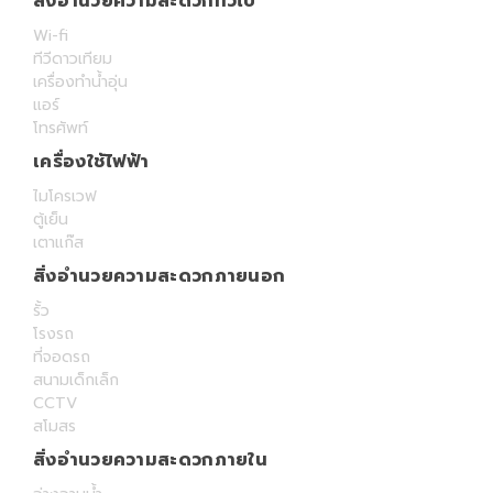
สิ่งอำนวยความสะดวกทั่วไป
Wi-fi
ทีวีดาวเทียม
เครื่องทำน้ำอุ่น
แอร์
โทรศัพท์
เครื่องใช้ไฟฟ้า
ไมโครเวฟ
ตู้เย็น
เตาแก๊ส
สิ่งอำนวยความสะดวกภายนอก
รั้ว
โรงรถ
ที่จอดรถ
สนามเด็กเล็ก
CCTV
สโมสร
สิ่งอำนวยความสะดวกภายใน