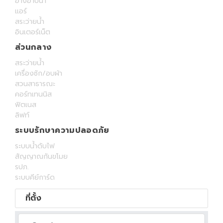
อ่างอาบน้ำ
แอร์
สระว่ายน้ำ
อินเตอร์เน็ต
ส่วนกลาง
สระว่ายน้ำ
เครื่องซัก/อบผ้า
สวนสาธารณะ
คอร์ทเทนนิส
ฟิตเนส
ลิฟท์
ระบบรักษาความปลอดภัย
ระบบน้ำดับไฟ
สัญญาณกันขโมย
รปภ.
ระบบคีย์การ์ด
ที่ตั้ง