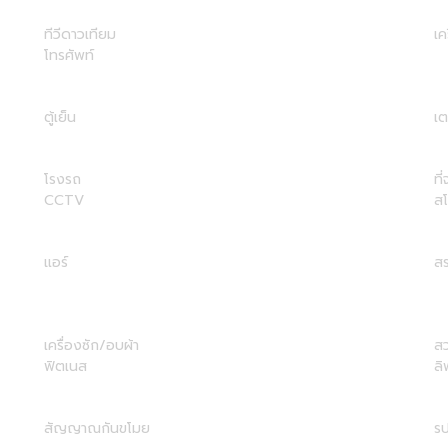
ทีวีดาวเทียม
เค
โทรศัพท์
ตู้เย็น
เต
โรงรถ
ที
CCTV
ส
แอร์
สร
เครื่องซัก/อบผ้า
ส
ฟิตเนส
ลิ
สัญญาณกันขโมย
รป