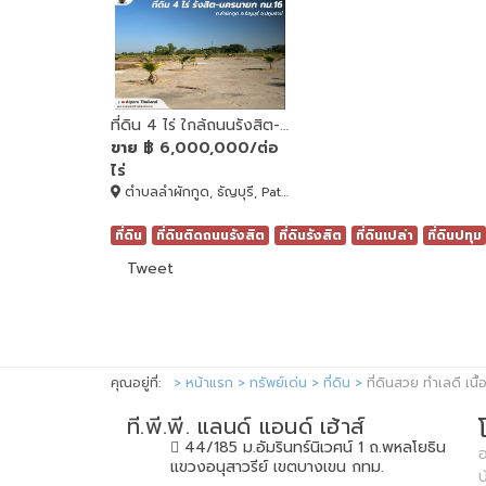
ที่ดิน 4 ไร่ ใกล้ถนนรังสิต-นครนายก กม.16
ขาย
฿ 6,000,000/ต่อ
ไร่
ตำบลลำผักกูด, ธัญบุรี, Pathum Thani
ที่ดิน
ที่ดินติดถนนรังสิต
ที่ดินรังสิต
ที่ดินเปล่า
ที่ดินปทุม
Tweet
คุณอยู่ที่:
หน้าแรก
ทรัพย์เด่น
ที่ดิน
ที่ดินสวย ทำเลดี เน
ที.พี.พี. แลนด์ แอนด์ เฮ้าส์
44/185 ม.อัมรินทร์นิเวศน์ 1 ถ.พหลโยธิน
อ
แขวงอนุสาวรีย์ เขตบางเขน กทม.