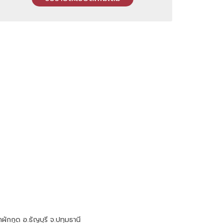
ักกูด อ.ธัญบุรี จ.ปทุมธานี