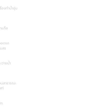
รื่องทำน้ำอุ่น
าแก๊ส
่จอดรถ
โมสร
ะว่ายน้ำ
วนสาธารณะ
ฟท์
ภ.