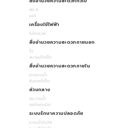
สิ่งอำนวยความสะดวกทั่วไป
Wi-fi
แอร์
เครื่องใช้ไฟฟ้า
ไมโครเวฟ
สิ่งอำนวยความสะดวกภายนอก
รั้ว
สนามเด็กเล็ก
สิ่งอำนวยความสะดวกภายใน
อ่างอาบน้ำ
อินเตอร์เน็ต
ส่วนกลาง
สระว่ายน้ำ
คอร์ทเทนนิส
ระบบรักษาความปลอดภัย
ระบบน้ำดับไฟ