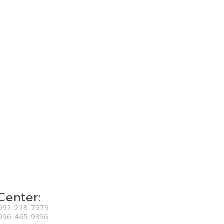
 Center:
092-228-7979
096-465-9396