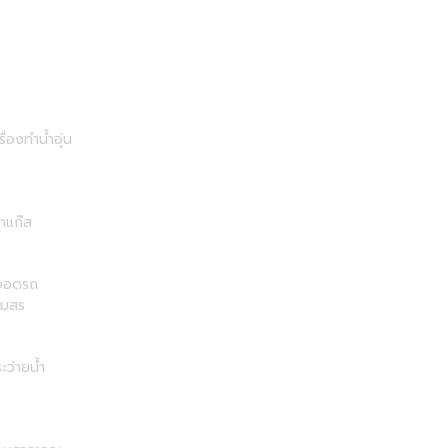
รื่องทำน้ำอุ่น
าแก๊ส
่จอดรถ
โมสร
ะว่ายน้ำ