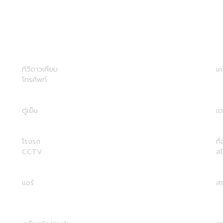
ทีวีดาวเทียม
เค
โทรศัพท์
ตู้เย็น
เต
โรงรถ
ที
CCTV
ส
แอร์
สร