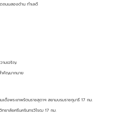
ติดถนนสองด้าน ทําเลดี
มีความเจริญ
สําคัญมากมาย
สมเด็จพระเทพรัตนราชสุดาฯ สยามบรมราชกุมารี 17 กม.
าวิทยาลัยศรีนครินทรวิโรฒ 17 กม.