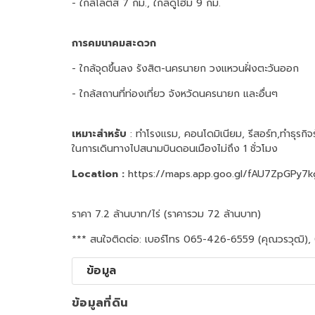
- ใกล้โลตัส 7 กม., ใกล้ดูโฮม 9 กม.
การคมนาคมสะดวก
- ใกล้จุดขึ้นลง รังสิต-นครนายก วงแหวนฝั่งตะวันออก
- ใกล้สถานที่ท่องเที่ยว จังหวัดนครนายก และอื่นๆ
เหมาะสําหรับ
: ทําโรงแรม, คอนโดมิเนียม, รีสอร์ท,ทําธุร
ในการเดินทางไปสนามบินดอนเมืองไม่ถึง 1 ชั่วโมง
Location :
https://maps.app.goo.gl/fAU7ZpGPy7
ราคา 7.2 ล้านบาท/ไร่ (ราคารวม 72 ล้านบาท)
*** สนใจติดต่อ: เบอร์โทร 065-426-6559 (คุณวรวุฒิ),
ข้อมูล
ข้อมูลที่ดิน