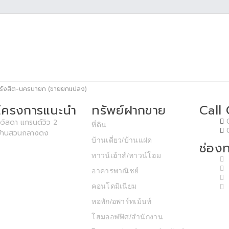
นน รังสิต-นครนายก (ขายยกแปลง)
โครงการแนะนำ
ทรัพย์ฝากขาย
Call
วัสดา แกรนด์วิว 2
ที่ดิน
บ้านสวนกลางดง
บ้านเดี่ยว/บ้านแฝด
ช่องท
ทาวน์เฮ้าส์/ทาวน์โฮม
อาคารพาณิชย์
คอนโดมิเนียม
หอพัก/อพาร์ทเม้นท์
โฮมออฟฟิศ/สำนักงาน