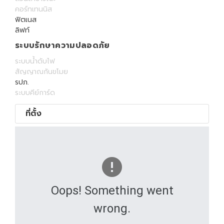
คอร์ทเทนนิส
ฟิตเนส
ลิฟท์
ระบบรักษาความปลอดภัย
ระบบน้ำดับไฟ
สัญญาณกันขโมย
รปภ.
ระบบคีย์การ์ด
ที่ตั้ง
Oops! Something went
wrong.