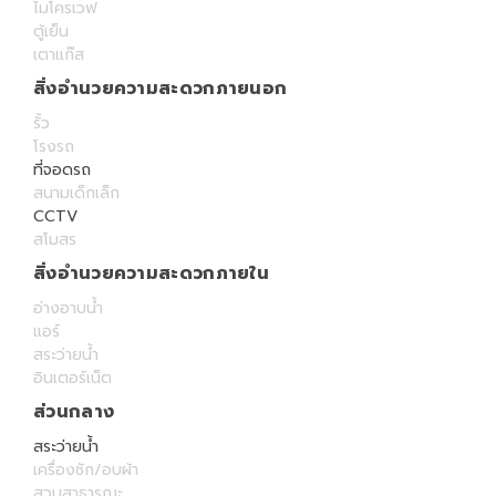
ไมโครเวฟ
ตู้เย็น
เตาแก๊ส
สิ่งอำนวยความสะดวกภายนอก
รั้ว
โรงรถ
ที่จอดรถ
สนามเด็กเล็ก
CCTV
สโมสร
สิ่งอำนวยความสะดวกภายใน
อ่างอาบน้ำ
แอร์
สระว่ายน้ำ
อินเตอร์เน็ต
ส่วนกลาง
สระว่ายน้ำ
เครื่องซัก/อบผ้า
สวนสาธารณะ