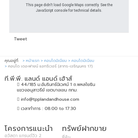
This page didn't load Google Maps correctly. See the
JavaScript console for technical details.
Tweet
คุณอยู่ที่:
หน้าแรก
คอนโดมิเนียม
คอนโดมิเนียม
คอนโด เดอะฟายน์ แอทริเวอร์ (สาทร-เจริญนคร 17)
ที.พี.พี. แลนด์ แอนด์ เฮ้าส์
44/185 ม.อัมรินทร์นิเวศน์ 1 ถ.พหลโยธิน
แขวงอนุสาวรีย์ เขตบางเขน กทม.
info@tpplandandhouse.com
เวลาทำการ : 08:00 to 17:30
โครงการแนะนำ
ทรัพย์ฝากขาย
อวัสดา แกรนด์วิว 2
ที่ดิน