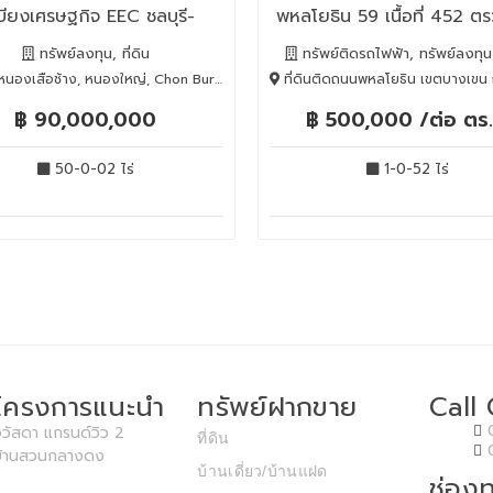
เบียงเศรษฐกิจ EEC ชลบุรี-
พหลโยธิน 59 เนื้อที่ 452 ตรว
หนองใหญ่
รถไฟฟ้า
ทรัพย์ลงทุน, ที่ดิน
ทรัพย์ติดรถไฟฟ้า, ทรัพย์ลงทุน, 
งเสือช้าง, หนองใหญ่, Chon Buri, 20190
ที่ดินติดถนนพหลโยธิน เขตบางเขน กทม., บางเขน, BANG
฿ 90,000,000
฿ 500,000 /ต่อ ตร.
50-0-02 ไร่
1-0-52 ไร่
โครงการแนะนำ
ทรัพย์ฝากขาย
Call
วัสดา แกรนด์วิว 2
ที่ดิน
บ้านสวนกลางดง
บ้านเดี่ยว/บ้านแฝด
ช่องท