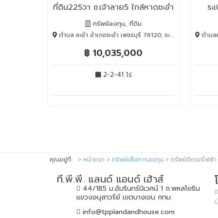
ที่ดิน225วา ซ.เจ้าลาย5 ใกล้หาดชะอำ
ระ
ที่สวยถมแล้ว
ทรัพย์ลงทุน, ที่ดิน
ตำบล ชะอำ อำเภอชะอำ เพชรบุรี 76120, ชะอำ, Phetchaburi, 76120
ตำบลหนอ
฿ 10,035,000
2-2-41 ไร่
คุณอยู่ที่:
หน้าแรก
ทรัพย์เพื่อการลงทุน
ทรัพย์ติดรถไฟฟ้า
ที.พี.พี. แลนด์ แอนด์ เฮ้าส์
44/185 ม.อัมรินทร์นิเวศน์ 1 ถ.พหลโยธิน
อ
แขวงอนุสาวรีย์ เขตบางเขน กทม.
info@tpplandandhouse.com