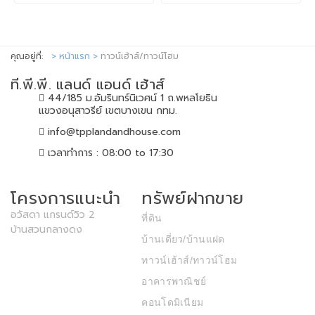
คุณอยู่ที่:
หน้าแรก
ทาวน์เฮ้าส์/ทาวน์โฮม
ที.พี.พี. แลนด์ แอนด์ เฮ้าส์
44/185 ม.อัมรินทร์นิเวศน์ 1 ถ.พหลโยธิน
แขวงอนุสาวรีย์ เขตบางเขน กทม.
info@tpplandandhouse.com
เวลาทำการ : 08:00 to 17:30
โครงการแนะนำ
ทรัพย์ฝากขาย
อวัสดา แกรนด์วิว 2
ที่ดิน
บ้านสวนกลางดง
บ้านเดี่ยว/บ้านแฝด
ทาวน์เฮ้าส์/ทาวน์โฮม
อาคารพาณิชย์
คอนโดมิเนียม