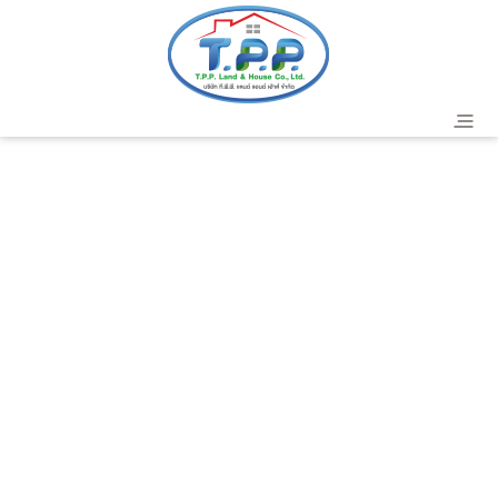
header
T.P.P. Land & House Co.,Ltd.