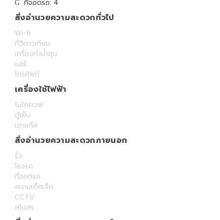
ที่จอดรถ: 4
สิ่งอำนวยความสะดวกทั่วไป
Wi-fi
ทีวีดาวเทียม
เครื่องทำน้ำอุ่น
แอร์
โทรศัพท์
เครื่องใช้ไฟฟ้า
ไมโครเวฟ
ตู้เย็น
เตาแก๊ส
สิ่งอำนวยความสะดวกภายนอก
รั้ว
โรงรถ
ที่จอดรถ
สนามเด็กเล็ก
CCTV
สโมสร