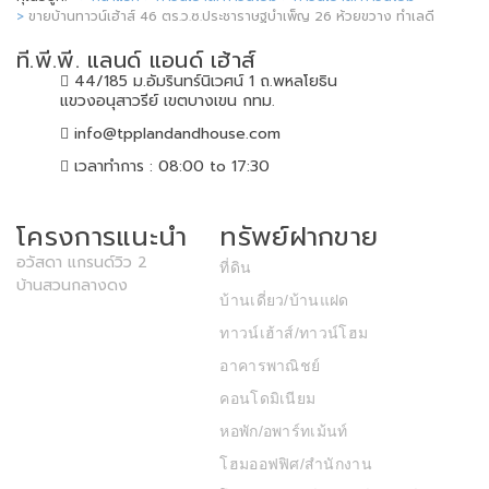
ขายบ้านทาวน์เฮ้าส์ 46 ตร.ว.ซ.ประชาราษฐบำเพ็ญ 26 ห้วยขวาง ทำเลดี
ที.พี.พี. แลนด์ แอนด์ เฮ้าส์
44/185 ม.อัมรินทร์นิเวศน์ 1 ถ.พหลโยธิน
แขวงอนุสาวรีย์ เขตบางเขน กทม.
info@tpplandandhouse.com
เวลาทำการ : 08:00 to 17:30
โครงการแนะนำ
ทรัพย์ฝากขาย
อวัสดา แกรนด์วิว 2
ที่ดิน
บ้านสวนกลางดง
บ้านเดี่ยว/บ้านแฝด
ทาวน์เฮ้าส์/ทาวน์โฮม
อาคารพาณิชย์
คอนโดมิเนียม
หอพัก/อพาร์ทเม้นท์
โฮมออฟฟิศ/สำนักงาน