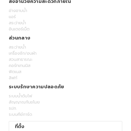
สิ่งอำนวยความสะดวกภายใน
อ่างอาบน้ำ
แอร์
สระว่ายน้ำ
อินเตอร์เน็ต
ส่วนกลาง
สระว่ายน้ำ
เครื่องซัก/อบผ้า
สวนสาธารณะ
คอร์ทเทนนิส
ฟิตเนส
ลิฟท์
ระบบรักษาความปลอดภัย
ระบบน้ำดับไฟ
สัญญาณกันขโมย
รปภ.
ระบบคีย์การ์ด
ที่ตั้ง