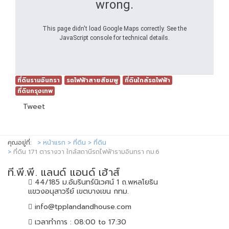
wrong.
This page didn't load Google Maps correctly. See the
JavaScript console for technical details.
ที่ดินรามอินทรา
รถไฟฟ้าสายสีชมพู
ที่ดินใกล้รถไฟฟ้า
ที่ดินกรุงเทพ
Tweet
คุณอยู่ที่:
หน้าแรก
ที่ดิน
ที่ดิน
ที่ดิน 171 ตารางวา ใกล้สถานีรถไฟฟ้ารามอินทรา กม.6
ที.พี.พี. แลนด์ แอนด์ เฮ้าส์
44/185 ม.อัมรินทร์นิเวศน์ 1 ถ.พหลโยธิน
แขวงอนุสาวรีย์ เขตบางเขน กทม.
info@tpplandandhouse.com
เวลาทำการ : 08:00 to 17:30