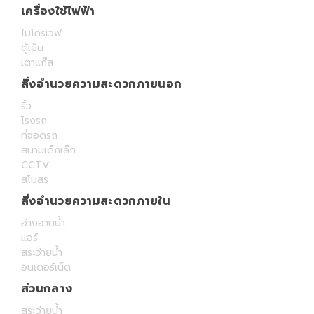
เครื่องใช้ไฟฟ้า
ไมโครเวฟ
ตู้เย็น
เตาแก๊ส
สิ่งอำนวยความสะดวกภายนอก
รั้ว
โรงรถ
ที่จอดรถ
สนามเด็กเล็ก
CCTV
สโมสร
สิ่งอำนวยความสะดวกภายใน
อ่างอาบน้ำ
แอร์
สระว่ายน้ำ
อินเตอร์เน็ต
ส่วนกลาง
สระว่ายน้ำ