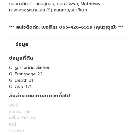
ถนนนวมินทร์, ถนนคู้บอน, ถนนวัชรพล, Motorway
ทางหลวงaหมายเลข (9) ถนนกาญจนาภิเษก
*** สนใจติดต่อ: เบอร์โทร 065-426-6559 (คุณวรวุฒิ) ***
ข้อมูล
ข้อมูลที่ดิน
รูปร่างที่ดิน สี่เหลี่ยม
Frontpage 22
Depth 31
ตร.ว. 171
สิ่งอำนวยความสะดวกทั่วไป
Wi-fi
ทีวีดาวเทียม
เครื่องทำน้ำอุ่น
แอร์
โทรศัพท์