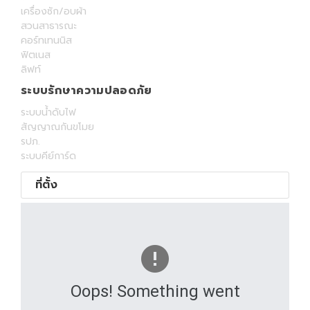
เครื่องซัก/อบผ้า
สวนสาธารณะ
คอร์ทเทนนิส
ฟิตเนส
ลิฟท์
ระบบรักษาความปลอดภัย
ระบบน้ำดับไฟ
สัญญาณกันขโมย
รปภ.
ระบบคีย์การ์ด
ที่ตั้ง
Oops! Something went