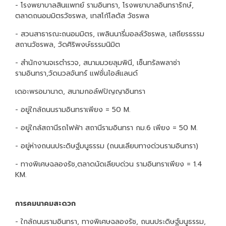
- โรงพยาบาลสินแพทย์ รามอินทรา, โรงพยาบาลอินทรารักษ์,
ตลาดถนอมมิตรวัชรพล, เทสโก้โลตัส วัชรพล
- สวนสาธารณะถนอมมิตร, เพลินนารี่มอลล์วัชรพล, เสถียรธรรม
สถานวัชรพล, วัดศิริพงษ์ธรรมนิมิต
- สำนักงานจเรตำรวจ, สนามมวยลุมพินี, เซ็นทรัลพลาซ่า
รามอินทรา,วัดนวลจันทร์ แฟชั่นไอส์แลนด์
เดอะพรอมานาด, สนามกอล์ฟปัญญาอินทรา
- อยู่ใกล้ถนนรามอินทราเพียง = 50 M.
- อยู่ใกล้สถานีรถไฟฟ้า สถานีรามอินทรา กม.6 เพียง = 50 M.
- อยู่ห่างถนนประดิษฐ์มนูธรรม (ถนนเลียบทางด่วนรามอินทรา)
- ทางพิเศษฉลองรัช,ตลาดนัดเลียบด่วน รามอินทราเพียง = 1.4
KM.
การคมนาคมสะดวก
- ใกล้ถนนรามอินทรา, ทางพิเศษฉลองรัช, ถนนประดิษฐ์มนูธรรม,