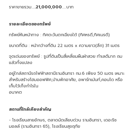
ราคาขายรวม….
.21,000,000
.....บาท
รายละเอียดของทรัพย์
ทรัพย์หันหน้าทาง : ทิศตะวันตกเฉียงใต้ (ทิศหรดี,ทิศเนรดี)
ขนาดที่ดิน : หน้ากว้างที่ดิน 22 เมตร x ความยาว(ลึก) 31 เมตร
จุดเด่นของทรัพย์ : รูปที่ดินเป็นสี่เหลี่ยมผืนผ้าสวย ทำเลดีมาก ถม
แล้วทั้งแปลง
อยู่ใกล้สถานีรถไฟฟ้าสถานีรามอินทรา กม.6 เพียง 50 เมตร เหมาะ
สำหรับสร้างโฮมออฟฟิศ,บ้านพักอาศัย, อพาร์ทเม้นท์,คอนโด หรือ
เก็บไว้เก็งกำไรใน
อนา
สถานที่ใกล้เคียงสำคัญ
- โรงเรียนสายอักษร, ตลาดนัดเลียบด่วน รามอินทรา, เดอะริช
มอลล์ (รามอินทรา 65), โรงเรียนสุขฤทัย