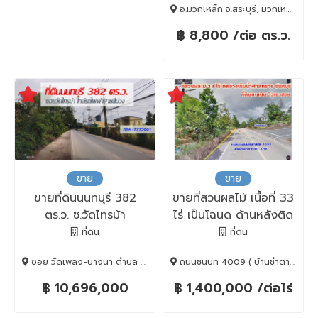
อ.มวกเหล็ก จ.สระบุรี, มวกเหล็ก, Saraburi, 18180
฿ 8,800 /ต่อ ตร.ว.
ขาย
ขาย
ขายที่ดินนนทบุรี 382
ขายที่สวนผลไม้ เนื้อที่ 33
ตร.ว. ซ.วัดไทรม้า
ไร่ เป็นโฉนด ด้านหลังติด
อ่างเก็บน้ำศาลทราย
ที่ดิน
ที่ดิน
จันทบุรี
ซอย วัดเพลง-บางนา ตำบล บางรักน้อย อำเภอเมืองนนทบุรี นนทบุรี, เมืองนนทบุรี, Nonthaburi, 11000
ถนนชนบท 4009 ( บ้านชำตาเรือง – น้ำขุ่น ) ต.คลองพลู, เขาคิชฌกูฏ, Chanthaburi, 22210
฿ 10,696,000
฿ 1,400,000 /ต่อไร่