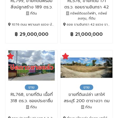
RL799, ขายที่ดินพร้อม
RL576, ขายที่ดิน 171
สิ่งปลูกสร้าง 189 ตร.ว.
ตร.ว. ซอยรามอินทรา 42
ซ.พรานนก 7
ที่ดิน
ทรัพย์ติดรถไฟฟ้า, ทรัพย์
ลงทุน, ที่ดิน
1076 ถนน พรานนก แขวง บ้านช่างหล่อ, บางกอกน้อย, BANGKOK , 10700
ซอย รามอินทรา 42 แขวง รามอินทรา, คันนายาว, BANGKOK , 10230
฿ 29,000,000
฿ 21,000,000
ขาย
ขาย
RL768, ขายที่ดิน เนื้อที่
ขายที่ดินเปล่า เสาไห้
318 ตร.ว. ซอยประชาชื่น
สระบุรี 200 ตารางวา ถม
12 แยก 1-2-3-6
แล้ว ทำเลดี (ถ.ใหญ่ตัด
ที่ดิน
ที่ดิน
ผ่านเจริญมาก)