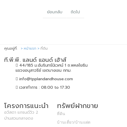
ย้อนกลับ
ถัดไป
คุณอยู่ที่:
หน้าแรก
ที่ดิน
ที.พี.พี. แลนด์ แอนด์ เฮ้าส์
44/185 ม.อัมรินทร์นิเวศน์ 1 ถ.พหลโยธิน
แขวงอนุสาวรีย์ เขตบางเขน กทม.
info@tpplandandhouse.com
เวลาทำการ : 08:00 to 17:30
โครงการแนะนำ
ทรัพย์ฝากขาย
อวัสดา แกรนด์วิว 2
ที่ดิน
บ้านสวนกลางดง
บ้านเดี่ยว/บ้านแฝด