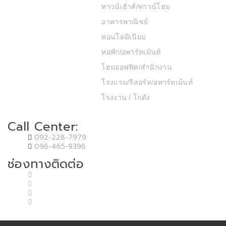
ทาวน์เฮ้าส์/ทาวน์โฮม
อาคารพาณิชย์
คอนโดมิเนียม
หอพัก/อพาร์ทเม้นท์
โฮมออฟฟิศ/สำนักงาน
โรงแรม/รีสอร์ท/อพาร์ทเม้นท์
โรงงาน / โกดัง
Call Center:
092-228-7979
096-465-9396
ช่องทางติดต่อ