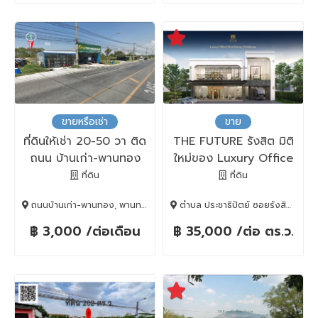
ขายหรือเช่า
ขาย
ที่ดินให้เช่า 20-50 วา ติด
THE FUTURE รังสิต มิติ
ถนน บ้านเก่า-พานทอง
ใหม่ของ Luxury Office
จ.ชลบุรี
& Mini Factory
ที่ดิน
ที่ดิน
ถนนบ้านเก่า-พานทอง, พานทอง, Chon Buri, 20160
ตำบล ประชาธิปัตย์ ซอยรังสิต-นครนายก 49, ธัญบุรี, Pathum Thani, 12130
฿ 3,000 /ต่อเดือน
฿ 35,000 /ต่อ ตร.ว.