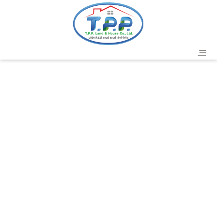
header
T.P.P. Land & House Co.,Ltd.