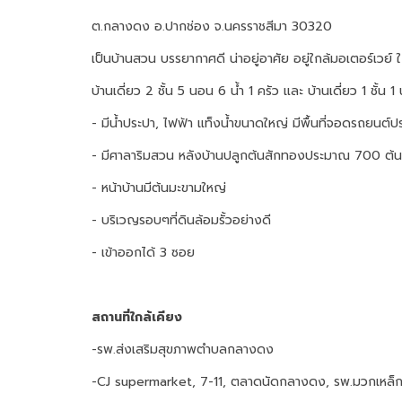
ต.กลางดง อ.ปากช่อง จ.นครราชสีมา 30320
เป็นบ้านสวน บรรยากาศดี น่าอยู่อาศัย อยู่ใกล้มอเตอร์เวย์ 
บ้านเดี่ยว 2 ชั้น 5 นอน 6 น้ำ 1 ครัว และ บ้านเดี่ยว 1 ชั้น
- มีน้ำประปา, ไฟฟ้า แท็งน้ำขนาดใหญ่ มีพื้นที่จอดรถยนต
- มีศาลาริมสวน หลังบ้านปลูกต้นสักทองประมาณ 700 ต้น,
- หน้าบ้านมีต้นมะขามใหญ่
- บริเวญรอบๆที่ดินล้อมรั้วอย่างดี
- เข้าออกได้ 3 ซอย
สถานที่ใกล้เคียง
-รพ.ส่งเสริมสุขภาพตำบลกลางดง
-CJ supermarket, 7-11, ตลาดนัดกลางดง, รพ.มวกเหล็ก