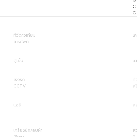
ทีวีดาวเทียม
เค
โทรศัพท์
ตู้เย็น
เต
โรงรถ
ที
CCTV
ส
แอร์
สร
เครื่องซัก/อบผ้า
ส
ฟิตเนส
ลิ