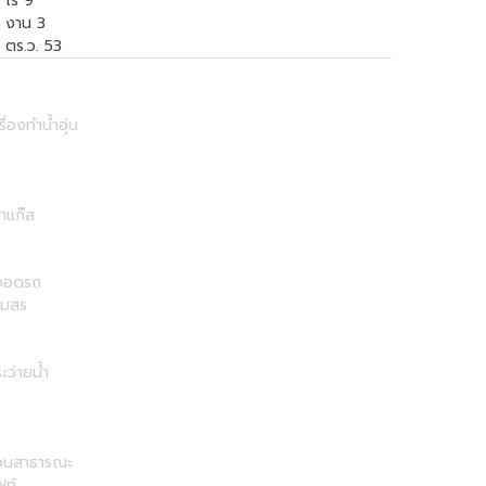
ไร่ 9
งาน 3
ตร.ว. 53
รื่องทำน้ำอุ่น
าแก๊ส
่จอดรถ
โมสร
ะว่ายน้ำ
วนสาธารณะ
ฟท์