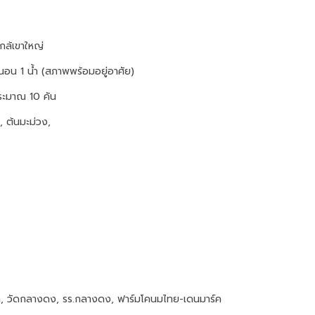
ใกล้เขาใหญ่
 1 นอน 1 น้ำ (สภาพพร้อมอยู่อาศัย)
์ประมาณ 10 คัน
 ต้นมะม่วง,
, วัดกลางดง, รร.กลางดง, ฟาร์มโคนมไทย-เดนมาร์ค