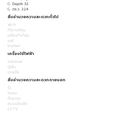
Depth 32
ตร.ว. 224
สิ่งอำนวยความสะดวกทั่วไป
Wi-fi
ทีวีดาวเทียม
เครื่องทำน้ำอุ่น
แอร์
โทรศัพท์
เครื่องใช้ไฟฟ้า
ไมโครเวฟ
ตู้เย็น
เตาแก๊ส
สิ่งอำนวยความสะดวกภายนอก
รั้ว
โรงรถ
ที่จอดรถ
สนามเด็กเล็ก
CCTV