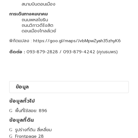
สนามบินดอนเมือง
การเดินทางคมนาคม
ถนนพหลโยธิน
ถนนวิภาวดีรังสิต
ดอนเมืองโทลล์เวย์
พิกัดแปลง : https://goo.gl/maps/JvbMpwZyah35zhyK6
ติดต่อ :
093-879-2828 / 093-879-4242
(คุณธนพร)
ข้อมูล
ข้อมูลทั่วไป
พื้นที่ใช้สอย: 896
ข้อมูลที่ดิน
รูปร่างที่ดิน สี่เหลี่ยม
Frontpage 28