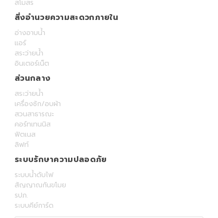
สโมสร
สิ่งอำนวยความสะดวกภายใน
อ่างอาบน้ำ
แอร์
สระว่ายน้ำ
อินเตอร์เน็ต
ส่วนกลาง
สระว่ายน้ำ
เครื่องซัก/อบผ้า
สวนสาธารณะ
คอร์ทเทนนิส
ฟิตเนส
ลิฟท์
ระบบรักษาความปลอดภัย
ระบบน้ำดับไฟ
สัญญาณกันขโมย
รปภ.
ระบบคีย์การ์ด