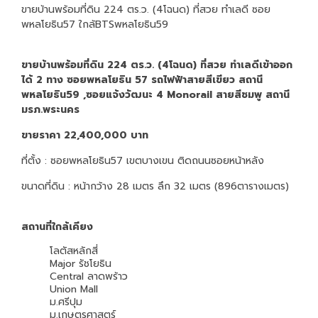
ขายบ้านพร้อมที่ดิน 224 ตร.ว. (4โฉนด) ที่สวย ทำเลดี ซอย
พหลโยธิน57 ใกล้BTSพหลโยธิน59
ขายบ้านพร้อมที่ดิน 224 ตร.ว. (4โฉนด) ที่สวย ทำเลดีเข้าออก
ได้ 2 ทาง ซอยพหลโยธิน 57 รถไฟฟ้าสายสีเขียว สถานี
พหลโยธิน59 ,ซอยแจ้งวัฒนะ 4 Monorail สายสีชมพู สถานี
มรภ.พระนคร
ขายราคา 22,400,000 บาท
ที่ตั้ง : ซอยพหลโยธิน57 เขตบางเขน ติดถนนซอยหน้าหลัง
ขนาดที่ดิน : หน้ากว้าง 28 เมตร ลึก 32 เมตร (896ตารางเมตร)
สถานที่ใกล้เคียง
โลตัสหลักสี่
Major รัชโยธิน
Central ลาดพร้าว
Union Mall
ม.ศรีปุม
ม.เกษตรศาสตร์