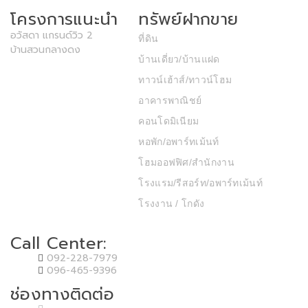
โครงการแนะนำ
ทรัพย์ฝากขาย
อวัสดา แกรนด์วิว 2
ที่ดิน
บ้านสวนกลางดง
บ้านเดี่ยว/บ้านแฝด
ทาวน์เฮ้าส์/ทาวน์โฮม
อาคารพาณิชย์
คอนโดมิเนียม
หอพัก/อพาร์ทเม้นท์
โฮมออฟฟิศ/สำนักงาน
โรงแรม/รีสอร์ท/อพาร์ทเม้นท์
โรงงาน / โกดัง
Call Center:
092-228-7979
096-465-9396
ช่องทางติดต่อ