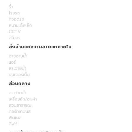
รั้ว
โรงรถ
ที่จอดรถ
สนามเด็กเล็ก
CCTV
สโมสร
สิ่งอำนวยความสะดวกภายใน
อ่างอาบน้ำ
แอร์
สระว่ายน้ำ
อินเตอร์เน็ต
ส่วนกลาง
สระว่ายน้ำ
เครื่องซัก/อบผ้า
สวนสาธารณะ
คอร์ทเทนนิส
ฟิตเนส
ลิฟท์