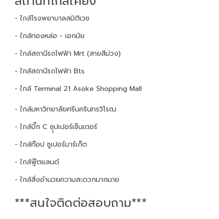
สถานที่ใกล้เคียง
- ใกล้โรงพยาบาลสมิติเวช
- ใกล้ทองหล่อ - เอกมัย
- ใกล้สถานีรถไฟฟ้า Mrt (สายสีม่วง)
- ใกล้สถานีรถไฟฟ้า Bts
- ใกล้ Terminal 21 Asoke Shopping Mall
- ใกล้มหาวิทยาลัยศรีนครินทรวิโรฒ
- ใกล้บิ๊ก C ซุุปเปอร์เซ็นเตอร์
- ใกล้ท๊อป ซูเปอร์มาร์เก็ต
- ใกล้ฟู๊ตแลนด์
- ใกล้สิ่งอำนวยความสะดวกมากมาย
***สนใจติดต่อสอบถาม***