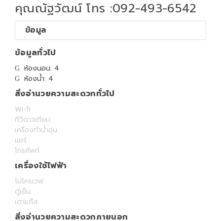
คุณณัฐวัฒน์ โทร :092-493-6542
ข้อมูล
ข้อมูลทั่วไป
ห้องนอน: 4
ห้องน้ำ: 4
สิ่งอำนวยความสะดวกทั่วไป
Wi-fi
ทีวีดาวเทียม
เครื่องทำน้ำอุ่น
แอร์
โทรศัพท์
เครื่องใช้ไฟฟ้า
ไมโครเวฟ
ตู้เย็น
เตาแก๊ส
สิ่งอำนวยความสะดวกภายนอก