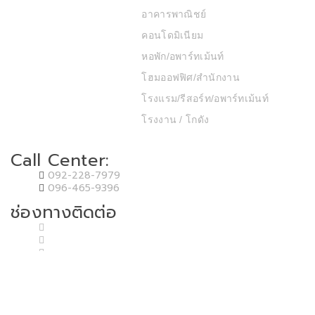
อาคารพาณิชย์
คอนโดมิเนียม
หอพัก/อพาร์ทเม้นท์
โฮมออฟฟิศ/สำนักงาน
โรงแรม/รีสอร์ท/อพาร์ทเม้นท์
โรงงาน / โกดัง
Call Center:
092-228-7979
096-465-9396
ช่องทางติดต่อ
Copyright © 2020 T.P.P. Land & House Co.,Ltd. Developed by MP