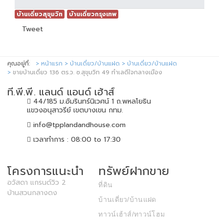
บ้านเดี่ยวสุขุมวิท
บ้านเดี่ยวกรุงเทพ
Tweet
คุณอยู่ที่:
หน้าแรก
บ้านเดี่ยว/บ้านแฝด
บ้านเดี่ยว/บ้านแฝด
ขายบ้านเดี่ยว 136 ตร.ว. ซ.สุขุมวิท 49 ทำเลดีใจกลางเมือง
ที.พี.พี. แลนด์ แอนด์ เฮ้าส์
44/185 ม.อัมรินทร์นิเวศน์ 1 ถ.พหลโยธิน
แขวงอนุสาวรีย์ เขตบางเขน กทม.
info@tpplandandhouse.com
เวลาทำการ : 08:00 to 17:30
โครงการแนะนำ
ทรัพย์ฝากขาย
อวัสดา แกรนด์วิว 2
ที่ดิน
บ้านสวนกลางดง
บ้านเดี่ยว/บ้านแฝด
ทาวน์เฮ้าส์/ทาวน์โฮม