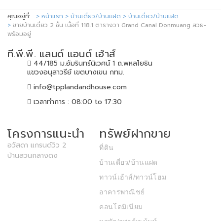
คุณอยู่ที่:
หน้าแรก
บ้านเดี่ยว/บ้านแฝด
บ้านเดี่ยว/บ้านแฝด
ขายบ้านเดี่ยว 2 ชั้น เนื้อที่ 118.1 ตารางวา Grand Canal Donmuang สวย-
พร้อมอยู่
ที.พี.พี. แลนด์ แอนด์ เฮ้าส์
44/185 ม.อัมรินทร์นิเวศน์ 1 ถ.พหลโยธิน
แขวงอนุสาวรีย์ เขตบางเขน กทม.
info@tpplandandhouse.com
เวลาทำการ : 08:00 to 17:30
โครงการแนะนำ
ทรัพย์ฝากขาย
อวัสดา แกรนด์วิว 2
ที่ดิน
บ้านสวนกลางดง
บ้านเดี่ยว/บ้านแฝด
ทาวน์เฮ้าส์/ทาวน์โฮม
อาคารพาณิชย์
คอนโดมิเนียม