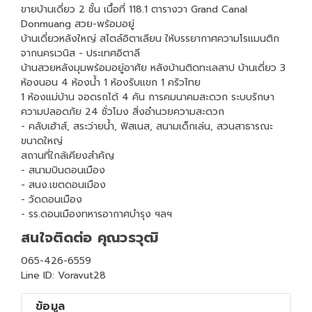
ขายบ้านเดี่ยว 2 ชั้น เนื้อที่ 118.1 ตารางวา Grand Canal
Donmuang สวย-พร้อมอยู่
บ้านเดี่ยวหลังใหญ่ สไตล์อิตาเลียน ให้บรรยากาศความโรแมนติก
จากนครเวนิส - ประเทศอิตาลี
บ้านสวยหลังมุมพร้อมอยู่อาศัย หลังบ้านติดทะเลสาป บ้านเดี่ยว 3
ห้องนอน 4 ห้องน้ำ 1 ห้องรับแขก 1 ครัวไทย
1 ห้องแม่บ้าน จอดรถได้ 4 คัน การคมนาคมสะดวก ระบบรักษา
ความปลอดภัย 24 ชั่วโมง สิ่งอำนวยความสะดวก
- คลับเฮ้าส์, สระว่ายน้ำ, ฟิสเนส, สนามเด็กเล่น, สวนสาธารณะ
ขนาดใหญ่
สถานที่ใกล้เคียงสำคัญ
- สนามบินดอนเมือง
- สนง.เขตดอนเมือง
- วัดดอนเมือง
- รร.ดอนเมืองทหารอากาศบำรุง ฯลฯ
สนใจติดต่อ คุณวรวุฒิ
065-426-6559
Line ID: Voravut28
ข้อมูล