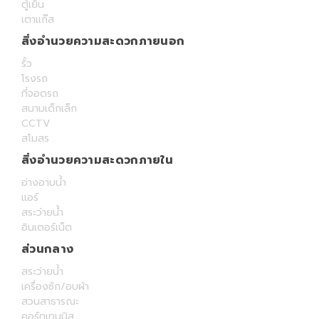
ตู้เย็น
เตาแก๊ส
สิ่งอำนวยความสะดวกภายนอก
รั้ว
โรงรถ
ที่จอดรถ
สนามเด็กเล็ก
CCTV
สโมสร
สิ่งอำนวยความสะดวกภายใน
อ่างอาบน้ำ
แอร์
สระว่ายน้ำ
อินเตอร์เน็ต
ส่วนกลาง
สระว่ายน้ำ
เครื่องซัก/อบผ้า
สวนสาธารณะ
คอร์ทเทนนิส