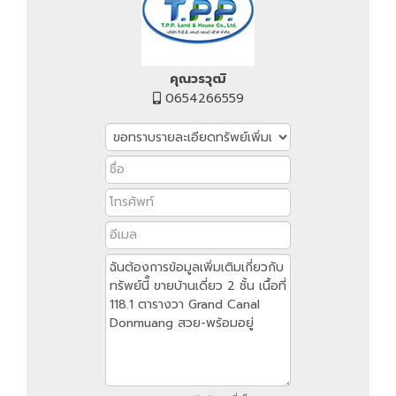
คุณวรวุฒิ
0654266559