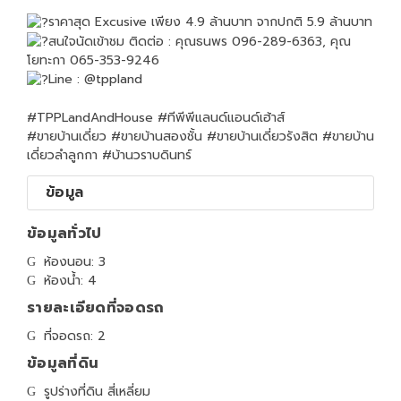
ราคาสุด Excusive เพียง 4.9 ล้านบาท จากปกติ 5.9 ล้านบาท
สนใจนัดเข้าชม ติดต่อ : คุณธนพร 096-289-6363, คุณ
โยทะกา 065-353-9246
Line : @tppland
#TPPLandAndHouse
#ทีพีพีแลนด์แอนด์เฮ้าส์
#ขายบ้านเดี่ยว
#ขายบ้านสองชั้น
#ขายบ้านเดี่ยวรังสิต
#ขายบ้าน
เดี่ยวลำลูกกา
#บ้านวราบดินทร์
ข้อมูล
ข้อมูลทั่วไป
ห้องนอน: 3
ห้องน้ำ: 4
รายละเอียดที่จอดรถ
ที่จอดรถ: 2
ข้อมูลที่ดิน
รูปร่างที่ดิน สี่เหลี่ยม