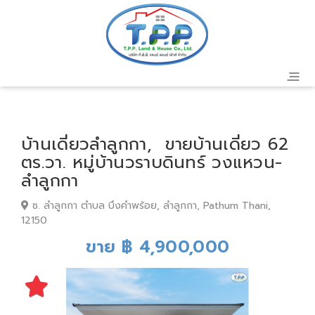
บ้านเดี่ยวลำลูกกา, ขายบ้านเดี่ยว 62
ตร.วา. หมู่บ้านวราบดินทร์ วงแหวน-
ลำลูกกา
ซ. ลำลูกกา ตำบล บึงคำพร้อย, ลำลูกกา, Pathum Thani,
12150
ขาย ฿ 4,900,000