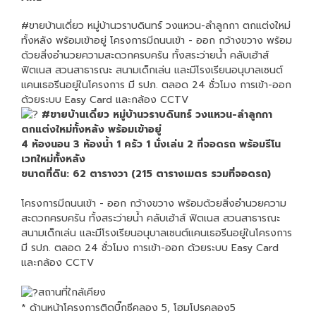
#ขายบ้านเดี่ยว หมู่บ้านวราบดินทร์ วงแหวน-ลำลูกกา ตกแต่งใหม่
ทั้งหลัง พร้อมเข้าอยู่ โครงการมีถนนเข้า - ออก กว้างขวาง พร้อม
ด้วยสิ่งอำนวยความสะดวกครบครัน ทั้งสระว่ายน้ำ คลับเฮ้าส์
ฟิตเนส สวนสาธารณะ สนามเด็กเล่น และมีโรงเรียนอนุบาลเซนต์
แคนเธอรีนอยู่ในโครงการ มี รปภ. ตลอด 24 ชั่วโมง การเข้า-ออก
ด้วยระบบ Easy Card และกล้อง CCTV
#ขายบ้านเดี่ยว
หมู่บ้านวราบดินทร์ วงแหวน-ลำลูกกา
ตกแต่งใหม่ทั้งหลัง พร้อมเข้าอยู่
4 ห้องนอน 3 ห้องน้ำ 1 ครัว 1 นั่งเล่น 2 ที่จอดรถ พร้อมรีโน
เวทใหม่ทั้งหลัง
ขนาดที่ดิน: 62 ตารางวา (215 ตารางเมตร รวมที่จอดรถ)
โครงการมีถนนเข้า - ออก กว้างขวาง พร้อมด้วยสิ่งอำนวยความ
สะดวกครบครัน ทั้งสระว่ายน้ำ คลับเฮ้าส์ ฟิตเนส สวนสาธารณะ
สนามเด็กเล่น และมีโรงเรียนอนุบาลเซนต์แคนเธอรีนอยู่ในโครงการ
มี รปภ. ตลอด 24 ชั่วโมง การเข้า-ออก ด้วยระบบ Easy Card
และกล้อง CCTV
สถานที่ใกล้เคียง
* ด้านหน้าโครงการติดบิ๊กซีคลอง 5, โฮมโปรคลอง5