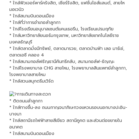
* ใกล้ฟิวเจอร์พาร์ครังสิต, เซียร์รังสิต, แฟชั่นไอส์แลนด์, สายไห
มอเวนิว
* ใกล้สนามบินดอนเมือง
* ใกล้ที่ว่าการอำเภอลำลูกกา
* ใกล้โรงเรียนอนุบาลเซนต์แคนเธอรีน, โรงเรียนเปรมฤทัย
* ใกล้มหาวิทยาลัยนอร์มกรุงเทพ, มหาวิทยาลัยเทคโนโลยีราช
มงคลธัญบุรี
* ใกล้ตลาดมั่งมีทรัพย์, ตลาดมารวย, ตลาดบ้านฟ้า เลอ มาร์เช่,
ตลาดเอซี คลอง 4
* ใกล้สนามกอล์ฟธัญธานีคันทรีคลับ, สนามกอล์ฟ-ธัญญะ
* ใกล้โรงพยาบาล CHG สายไหม, โรงพยาบาลสินแพทย์ลำลูกกา,
โรงพยาบาลสายไหม
* ใกล้สวนสนุกดรีมเวิร์ด
การเดินทางสะดวก
* ติดถนนลำลูกกา
* ใกล้ทางขึ้น-ลง ถนนกาญจนาภิเษกวงแหวนรอบนอกบางปะอิน-
บางนา
* ใกล้สถานีรถไฟฟ้าสายสีเขียว สถานีคูคต และส่วนต่อขยายใน
อนาคต
* ใกล้สนามบินดอนเมือง