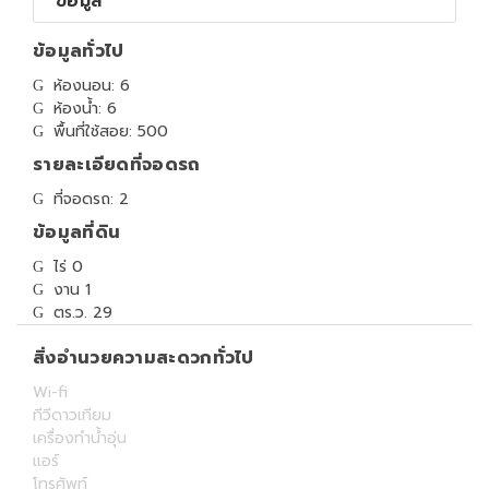
ข้อมูล
ข้อมูลทั่วไป
ห้องนอน: 6
ห้องน้ำ: 6
พื้นที่ใช้สอย: 500
รายละเอียดที่จอดรถ
ที่จอดรถ: 2
ข้อมูลที่ดิน
ไร่ 0
งาน 1
ตร.ว. 29
สิ่งอำนวยความสะดวกทั่วไป
Wi-fi
ทีวีดาวเทียม
เครื่องทำน้ำอุ่น
แอร์
โทรศัพท์