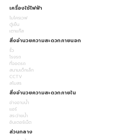
เครื่องใช้ไฟฟ้า
ไมโครเวฟ
ตู้เย็น
เตาแก๊ส
สิ่งอำนวยความสะดวกภายนอก
รั้ว
โรงรถ
ที่จอดรถ
สนามเด็กเล็ก
CCTV
สโมสร
สิ่งอำนวยความสะดวกภายใน
อ่างอาบน้ำ
แอร์
สระว่ายน้ำ
อินเตอร์เน็ต
ส่วนกลาง