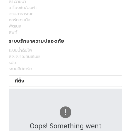
สระว่ายน้ำ
เครื่องซัก/อบผ้า
สวนสาธารณะ
คอร์ทเทนนิส
ฟิตเนส
ลิฟท์
ระบบรักษาความปลอดภัย
ระบบน้ำดับไฟ
สัญญาณกันขโมย
รปภ.
ระบบคีย์การ์ด
ที่ตั้ง
Oops! Something went