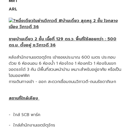
MRT
ARL
หนึ่งเดียวในย่านวิภาวดี
#บ้านเดี่ยว
สุดหรู 2 ชั้น ใจกลาง
เมือง วิภาวดี 36
ขายบ้านเดี่ยว 2 ชั้น เนื้อที่ 129 ตร.ว. พื้นที่ใช้สอยกว่า : 500
ตร.ม. ตั้งอยู่ ซ.วิภาวดี 36
หลังสำนักงานเขตจตุจักร เข้าซอยประมาณ 600 เมตร ประกอบ
ด้วย 6 ห้องนอน 6 ห้องน้ำ 1 ห้องโถง 1 ห้องครัว 1 ห้องรับแขก
จอดรถได้ 3 คัน มีพื้นที่สวนหน้าบ้าน เหมาะสำหรับอยู่อาศัย หรือเป็น
โฮมออฟฟิศ
การเดินทางเข้า - ออก สะดวกเชื่อมถนนวิภาวดี-ถนนรัชดาภิเษก
สถานที่ใกล้เคียง
- ใกล้ SCB พาร์ค
- ใกล้สำนักงานเขตจัตุจักร