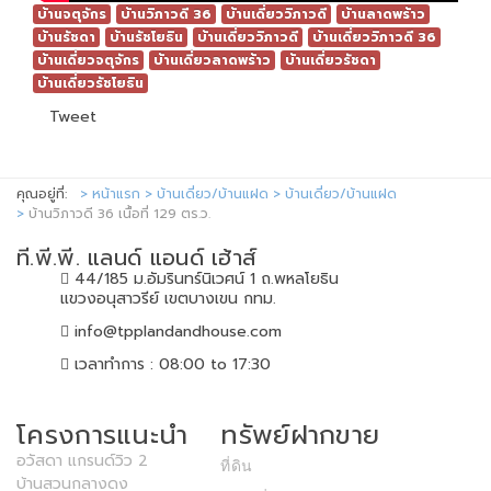
บ้านจตุจักร
บ้านวิภาวดี 36
บ้านเดี่ยววิภาวดี
บ้านลาดพร้าว
บ้านรัชดา
บ้านรัชโยธิน
บ้านเดี่ยววิภาวดี
บ้านเดี่ยววิภาวดี 36
บ้านเดี่ยวจตุจักร
บ้านเดี่ยวลาดพร้าว
บ้านเดี่ยวรัชดา
บ้านเดี่ยวรัชโยธิน
Tweet
คุณอยู่ที่:
หน้าแรก
บ้านเดี่ยว/บ้านแฝด
บ้านเดี่ยว/บ้านแฝด
บ้านวิภาวดี 36 เนื้อที่ 129 ตร.ว.
ที.พี.พี. แลนด์ แอนด์ เฮ้าส์
44/185 ม.อัมรินทร์นิเวศน์ 1 ถ.พหลโยธิน
แขวงอนุสาวรีย์ เขตบางเขน กทม.
info@tpplandandhouse.com
เวลาทำการ : 08:00 to 17:30
โครงการแนะนำ
ทรัพย์ฝากขาย
อวัสดา แกรนด์วิว 2
ที่ดิน
บ้านสวนกลางดง