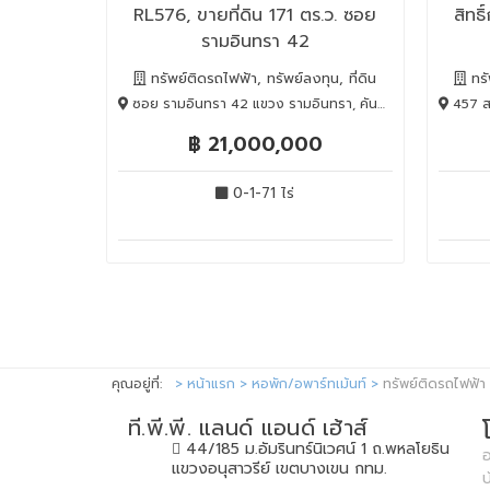
RL576, ขายที่ดิน 171 ตร.ว. ซอย
สิทธิ
รามอินทรา 42
ทรัพย์ติดรถไฟฟ้า, ทรัพย์ลงทุน, ที่ดิน
ทรั
ซอย รามอินทรา 42 แขวง รามอินทรา, คันนายาว, BANGKOK , 10230
457 สว
฿ 21,000,000
0-1-71 ไร่
คุณอยู่ที่:
หน้าแรก
หอพัก/อพาร์ทเม้นท์
ทรัพย์ติดรถไฟฟ้า
ที.พี.พี. แลนด์ แอนด์ เฮ้าส์
44/185 ม.อัมรินทร์นิเวศน์ 1 ถ.พหลโยธิน
อ
แขวงอนุสาวรีย์ เขตบางเขน กทม.