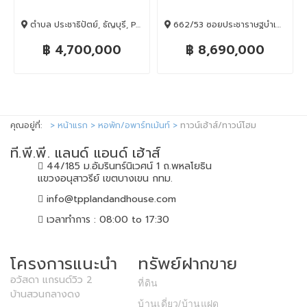
คลอง3 ธัญบุรี ปทุมธานี
ตำบล ประชาธิปัตย์, ธัญบุรี, Pathum Thani, 12130
662/53 ซอยประชาราษฐบำเพ็ญ 26 แยก 4, ห้วยขวาง, BANGKOK , 10310
฿ 4,700,000
฿ 8,690,000
คุณอยู่ที่:
หน้าแรก
หอพัก/อพาร์ทเม้นท์
ทาวน์เฮ้าส์/ทาวน์โฮม
ที.พี.พี. แลนด์ แอนด์ เฮ้าส์
44/185 ม.อัมรินทร์นิเวศน์ 1 ถ.พหลโยธิน
แขวงอนุสาวรีย์ เขตบางเขน กทม.
info@tpplandandhouse.com
เวลาทำการ : 08:00 to 17:30
โครงการแนะนำ
ทรัพย์ฝากขาย
อวัสดา แกรนด์วิว 2
ที่ดิน
บ้านสวนกลางดง
บ้านเดี่ยว/บ้านแฝด