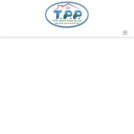
header
T.P.P. Land & House Co.,Ltd.