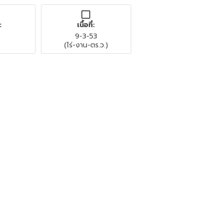
:
เนื้อที่:
9-3-53
(ไร่-งาน-ตร.ว.)
มา, ปากช่อง, Nakhon Ratchasima, 30320
.
ใกล้เขาใหญ่