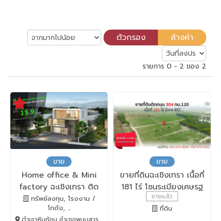
รายการ 0 - 2 ของ 2
ขาย
ขาย
Home office & Mini
ขายที่ดินฉะเชิงเทรา เนื้อที่
factory ฉะเชิงเทรา ติด
181 ไร่ โซนระเบียงเศษรฐ
ขายแล้ว
ถนน 304
กิจ EEC ภาคตะวันออก
ทรัพย์ลงทุน, โรงงาน /
โกดัง, ...
ที่ดิน
ตำเขาหินซ้อน อำเภอพนมสารคาม, พนมสารคาม, Chachoengsao, 24120