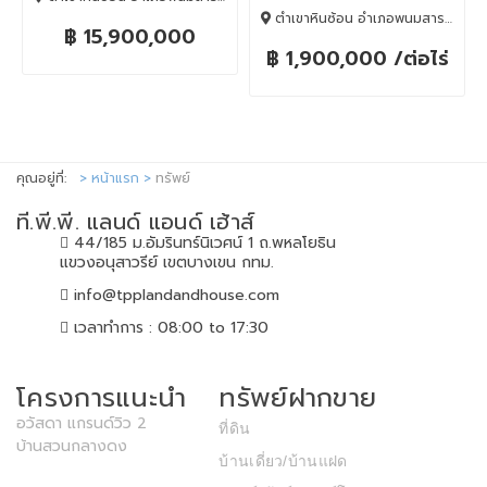
ตำเขาหินซ้อน อำเภอพนมสารคาม, พนมสารคาม, Chachoengsao, 24120
฿ 15,900,000
฿ 1,900,000 /ต่อไร่
คุณอยู่ที่:
หน้าแรก
ทรัพย์
ที.พี.พี. แลนด์ แอนด์ เฮ้าส์
44/185 ม.อัมรินทร์นิเวศน์ 1 ถ.พหลโยธิน
แขวงอนุสาวรีย์ เขตบางเขน กทม.
info@tpplandandhouse.com
เวลาทำการ : 08:00 to 17:30
โครงการแนะนำ
ทรัพย์ฝากขาย
อวัสดา แกรนด์วิว 2
ที่ดิน
บ้านสวนกลางดง
บ้านเดี่ยว/บ้านแฝด