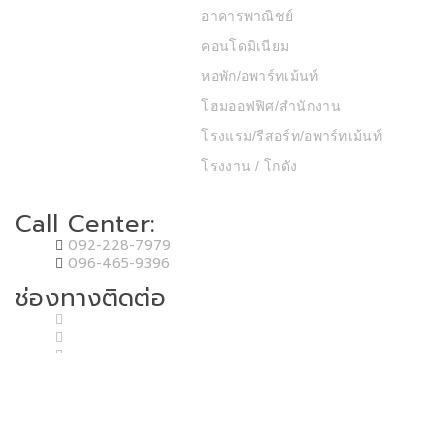
อาคารพาณิชย์
คอนโดมิเนียม
หอพัก/อพาร์ทเม้นท์
โฮมออฟฟิศ/สำนักงาน
โรงแรม/รีสอร์ท/อพาร์ทเม้นท์
โรงงาน / โกดัง
Call Center:
092-228-7979
096-465-9396
ช่องทางติดต่อ
Copyright © 2020 T.P.P. Land & House Co.,Ltd. Developed by MP