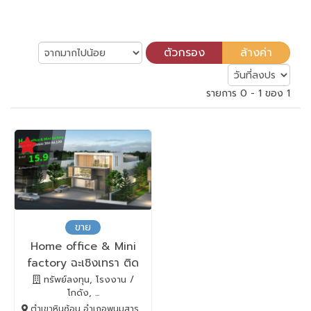
รายการ 0 - 1 ของ 1
ขาย
Home office & Mini
factory ฉะเชิงเทรา ติด
ถนน 304
ทรัพย์ลงทุน, โรงงาน /
โกดัง, ...
ตำเขาหินซ้อน อำเภอพนมสารคาม, พนมสารคาม, Chachoengsao, 24120