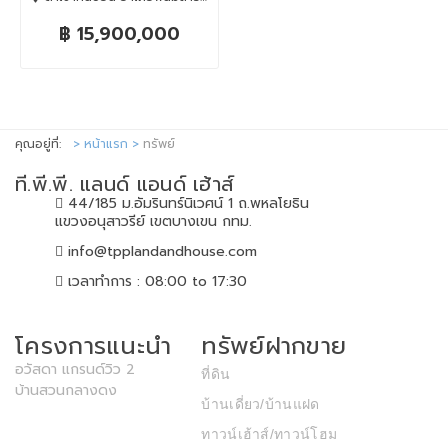
฿ 15,900,000
คุณอยู่ที่:
หน้าแรก
ทรัพย์
ที.พี.พี. แลนด์ แอนด์ เฮ้าส์
44/185 ม.อัมรินทร์นิเวศน์ 1 ถ.พหลโยธิน
แขวงอนุสาวรีย์ เขตบางเขน กทม.
info@tpplandandhouse.com
เวลาทำการ : 08:00 to 17:30
โครงการแนะนำ
ทรัพย์ฝากขาย
อวัสดา แกรนด์วิว 2
ที่ดิน
บ้านสวนกลางดง
บ้านเดี่ยว/บ้านแฝด
ทาวน์เฮ้าส์/ทาวน์โฮม