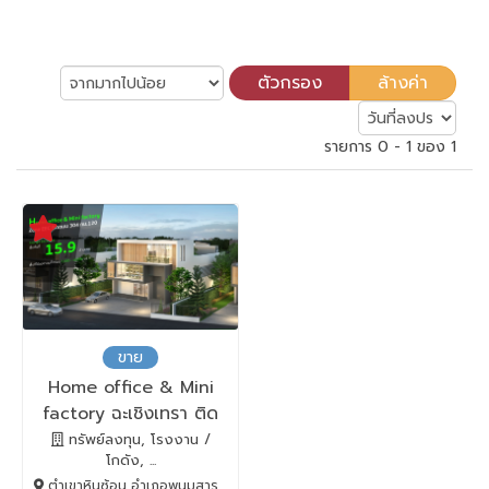
รายการ 0 - 1 ของ 1
ขาย
Home office & Mini
factory ฉะเชิงเทรา ติด
ถนน 304
ทรัพย์ลงทุน, โรงงาน /
โกดัง, ...
ตำเขาหินซ้อน อำเภอพนมสารคาม, พนมสารคาม, Chachoengsao, 24120