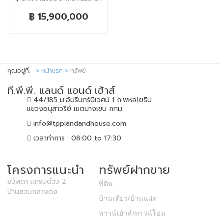
฿ 15,900,000
คุณอยู่ที่:
หน้าแรก
ทรัพย์
ที.พี.พี. แลนด์ แอนด์ เฮ้าส์
44/185 ม.อัมรินทร์นิเวศน์ 1 ถ.พหลโยธิน
แขวงอนุสาวรีย์ เขตบางเขน กทม.
info@tpplandandhouse.com
เวลาทำการ : 08:00 to 17:30
โครงการแนะนำ
ทรัพย์ฝากขาย
อวัสดา แกรนด์วิว 2
ที่ดิน
บ้านสวนกลางดง
บ้านเดี่ยว/บ้านแฝด
ทาวน์เฮ้าส์/ทาวน์โฮม