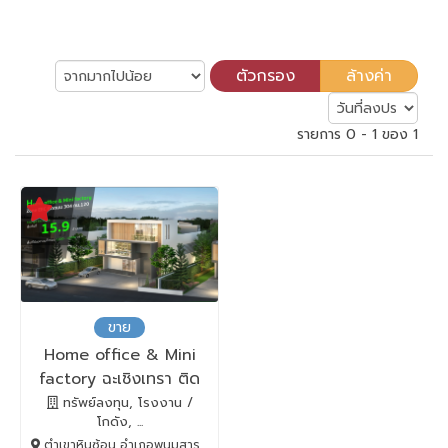
รายการ 0 - 1 ของ 1
ขาย
Home office & Mini
factory ฉะเชิงเทรา ติด
ถนน 304
ทรัพย์ลงทุน, โรงงาน /
โกดัง, ...
ตำเขาหินซ้อน อำเภอพนมสารคาม, พนมสารคาม, Chachoengsao, 24120