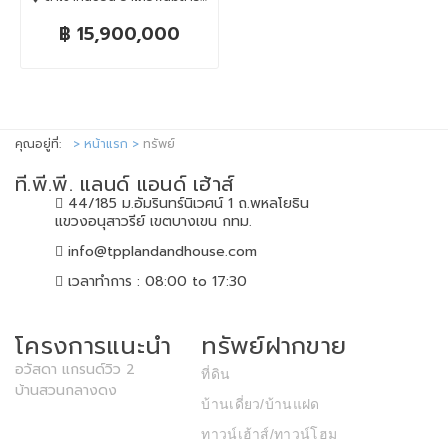
฿ 15,900,000
คุณอยู่ที่:
หน้าแรก
ทรัพย์
ที.พี.พี. แลนด์ แอนด์ เฮ้าส์
44/185 ม.อัมรินทร์นิเวศน์ 1 ถ.พหลโยธิน
แขวงอนุสาวรีย์ เขตบางเขน กทม.
info@tpplandandhouse.com
เวลาทำการ : 08:00 to 17:30
โครงการแนะนำ
ทรัพย์ฝากขาย
อวัสดา แกรนด์วิว 2
ที่ดิน
บ้านสวนกลางดง
บ้านเดี่ยว/บ้านแฝด
ทาวน์เฮ้าส์/ทาวน์โฮม