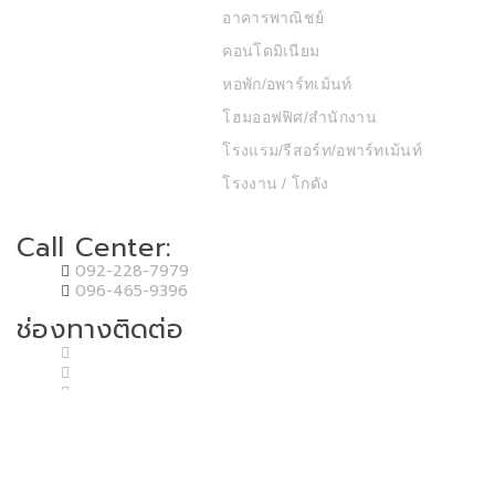
อาคารพาณิชย์
คอนโดมิเนียม
หอพัก/อพาร์ทเม้นท์
โฮมออฟฟิศ/สำนักงาน
โรงแรม/รีสอร์ท/อพาร์ทเม้นท์
โรงงาน / โกดัง
Call Center:
092-228-7979
096-465-9396
ช่องทางติดต่อ
Copyright © 2020 T.P.P. Land & House Co.,Ltd. Developed by MP