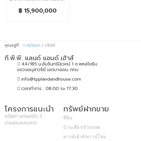
฿ 15,900,000
คุณอยู่ที่:
หน้าแรก
ทรัพย์
ที.พี.พี. แลนด์ แอนด์ เฮ้าส์
44/185 ม.อัมรินทร์นิเวศน์ 1 ถ.พหลโยธิน
แขวงอนุสาวรีย์ เขตบางเขน กทม.
info@tpplandandhouse.com
เวลาทำการ : 08:00 to 17:30
โครงการแนะนำ
ทรัพย์ฝากขาย
อวัสดา แกรนด์วิว 2
ที่ดิน
บ้านสวนกลางดง
บ้านเดี่ยว/บ้านแฝด
ทาวน์เฮ้าส์/ทาวน์โฮม