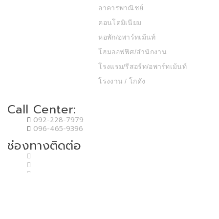
อาคารพาณิชย์
คอนโดมิเนียม
หอพัก/อพาร์ทเม้นท์
โฮมออฟฟิศ/สำนักงาน
โรงแรม/รีสอร์ท/อพาร์ทเม้นท์
โรงงาน / โกดัง
Call Center:
092-228-7979
096-465-9396
ช่องทางติดต่อ
Copyright © 2020 T.P.P. Land & House Co.,Ltd. Developed by MP