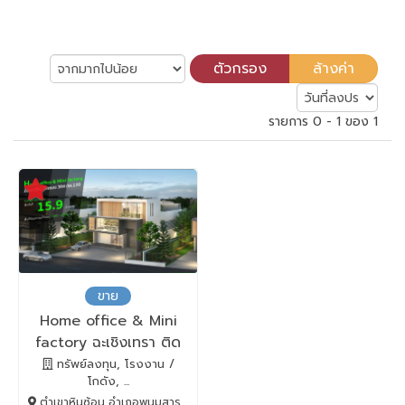
รายการ 0 - 1 ของ 1
ขาย
Home office & Mini
factory ฉะเชิงเทรา ติด
ถนน 304
ทรัพย์ลงทุน, โรงงาน /
โกดัง, ...
ตำเขาหินซ้อน อำเภอพนมสารคาม, พนมสารคาม, Chachoengsao, 24120