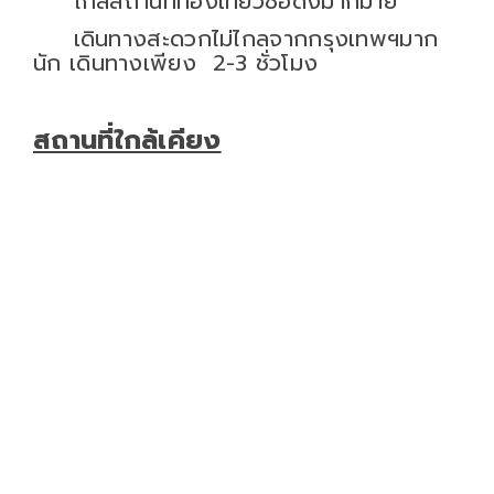
ใกล้สถานที่ท่องเที่ยวชื่อดังมากมาย
เดินทางสะดวกไม่ไกลจากกรุงเทพฯมาก
นัก เดินทางเพียง 2-3 ชั่วโมง
สถานที่ใกล้เคียง
- ติด เลอ มอนเต โฮเท็ล เขาใหญ่ ( Le
Monte Hotel Khao Yai)
- ที่ดินตั้งอยู่ตรงข้ามเทศบาลหมูสี
- ใกล้สวนน้ำ Scenical World Khao
Yai 200 เมตร
- ใกล้กรีนเนอรี่รีสอร์ทเขาใหญ่ 300
เมตร
- ใกล้โรงแรม Thamas Valley khaoyai
300 เมตร
- ใกล้โรงเรียนหมูสี ,ใกล้วัดหมูสี 400