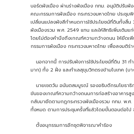
บอร์ดผังเมือง ผ่านร่างผังเมือง กทม. อนุมัติปร
คณะกรรมการผังเมือง กระทรวงมหาดไทย ประชุมพิจารณา
เปลี่ยนแปลงผังสีกำหนดการใช้ประโยชน์ที่ดินทั้งส
ผังเมืองรวม พ.ศ. 2549 แทน และให้สิทธิเพิ่มเติมแก
โดยไม่ต้องคำนึงถึงเกณฑ์ความกว้างถนน ให้ยึดเพีย
กรรมการผังเมือง กระทรวงมหาดไทย เพื่อลงมติร่า
นอกจากนี้ การปรับผังการใช้ประโยชน์ที่ดิน 31 ทำเล 
มาก) ทั้ง 2 ฝั่ง และทำเลสุขุมวิทตรงข้ามไบเทค (บาง
นายเชตวัน อนันตสมบูรณ์ รองอธิบดีกรมโยธาธิการแ
ข้นของเกณฑ์ความกว้างถนนการก่อสร้างอาคารสูง โ
กลับมายึดตามกฎกระทรวงผังเมืองรวม กทม. พ.ศ. 25
ทั้งหมด ตามการประชุมครั้งที่แล้วโดยขั้นตอนต่อไป
ตั้งอนุกรรมการอีกชุดพิจารณาคำร้อง