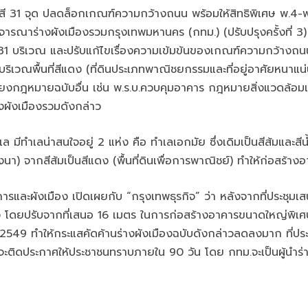
ับผังสี 31 จุด ปลดล็อกเกณฑ์ความกว้างถนน พร้อมให้สิทธิพิเศษ พ
ร่างผังเมืองรวมกรุงเทพมหานคร (กทม.) (ปรับปรุงครั้งที่ 3) เมื่
ิ้น 31 บริเวณ และปรับแก้ไขเรื่องความเข้มข้นของเกณฑ์ความกว้าง
่บริเวณพื้นที่สีแดง (ที่ดินประเภทพาณิชยกรรมและที่อยู่อาศัยหนาแ
งกฎหมายฉบับอื่น เช่น พ.ร.บ.ควบคุมอาคาร กฎหมายสิ่งแวดล้อมแทน ล
งผังเมืองรวมดังกล่าว
มีทำเลน่าสนใจอยู่ 2 แห่ง คือ ทำเลเอกมัย ซึ่งเดิมเป็นสีส้มและสีน้
นา) จากสีส้มเป็นสีแดง (พื้นที่ดินเพื่อการพาณิชย์) ทำให้ก่อสร้างอ
ละผังเมือง เปิดเผยกับ “กรุงเทพธุรกิจ” ว่า หลังจากที่ประชุมเ
ดยปรับจากที่เสนอ 16 เมตร ในการก่อสร้างอาคารขนาดใหญ่พิเศษ 
49 ทำให้กระแสคัดค้านร่างผังเมืองฉบับดังกล่าวลดลงมาก ที่ประชุ
 จะติดประกาศให้ประชาชนทราบภายใน 90 วัน โดย กทม.จะเป็นผู้นำร่า