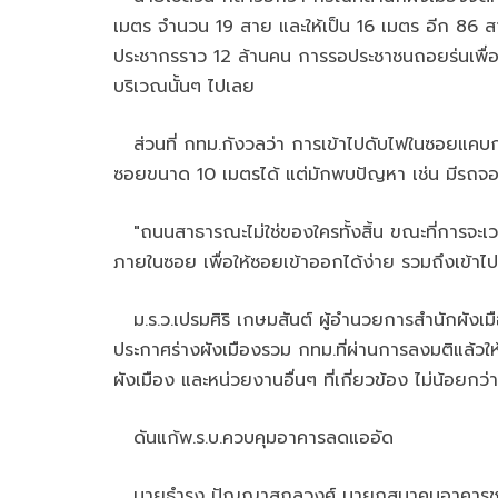
เมตร จำนวน 19 สาย และให้เป็น 16 เมตร อีก 86 สา
ประชากรราว 12 ล้านคน การรอประชาชนถอยร่นเพื่อ
บริเวณนั้นๆ ไปเลย
ส่วนที่ กทม.กังวลว่า การเข้าไปดับไฟในซอยแคบกรณ
ซอยขนาด 10 เมตรได้ แต่มักพบปัญหา เช่น มีรถจ
"ถนนสาธารณะไม่ใช่ของใครทั้งสิ้น ขณะที่การจะเวน
ภายในซอย เพื่อให้ซอยเข้าออกได้ง่าย รวมถึงเข้าไป
ม.ร.ว.เปรมศิริ เกษมสันต์ ผู้อำนวยการสำนักผังเม
ประกาศร่างผังเมืองรวม กทม.ที่ผ่านการลงมติแล้วใ
ผังเมือง และหน่วยงานอื่นๆ ที่เกี่ยวข้อง ไม่น้อยกว่
ดันแก้พ.ร.บ.ควบคุมอาคารลดแออัด
นายธำรง ปัญญาสกุลวงศ์ นายกสมาคมอาคารชุดไทย 