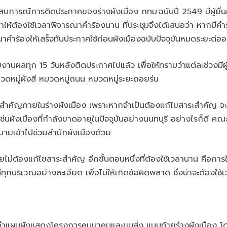
ารณ์การติดประกาศของร่างผังเมือง กทม.ฉบับปี 2549 มีผู้ยื่น
 ทำให้ต้องใช้เวลาพิจารณาคำร้องนาน ที่ประชุมจึงได้เสนอว่า หากมีค
รณาคำร้องให้เสร็จทันประกาศใช้ก่อนผังเมืองฉบับปัจจุบันหมดระยะต่ออ
นผลทุก 15 วันหลังติดประกาศไปแล้ว เพื่อให้ทราบว่าแต่ละช่วงมีผู้ยื
มวดหมู่ผังสี หมวดหมู่ถนน หมวดหมู่ระยะถอยร่น
สาระสำคัญภายในร่างผังเมือง เพราะหากจำเป็นต้องแก้ไขสาระสำคัญ 
 เช่นผังเมืองที่กำลังขาดอายุในปัจจุบันอย่างนนทบุรี อย่างไรก็
ายเข้าไปช่วยสำนักผังเมืองด้วย
ต้องแก้ไขสาระสำคัญ อีกขั้นตอนหนึ่งที่ต้องใช้เวลานาน คือการให้
กบริเวณอย่างละเอียด เพื่อไม่ให้เกิดข้อผิดพลาด ซึ่งน่าจะต้องใช้
ดทำแผนผังแสดงโครงการคมนาคมและขนส่ง แนบท้ายร่างผังเมือง โดย