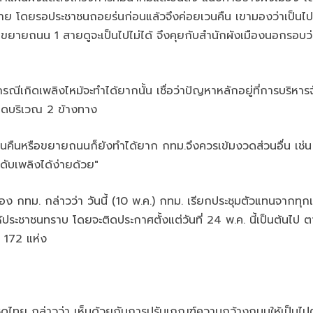
ย โดยรอประชาชนถอยร่นก่อนแล้วจึงค่อยเวนคืน เขามองว่าเป็นไปได
ขยายถนน 1 สายดูจะเป็นไปไม่ได้ จึงคุยกับสำนักผังเมืองนอกรอบ
ีเกิดเพลิงไหม้จะทำได้ยากนั้น เชื่อว่าปัญหาหลักอยู่ที่การบริห
อดบริเวณ 2 ข้างทาง
คืนหรือขยายถนนก็ยังทำได้ยาก กทม.จึงควรเข้มงวดส่วนอื่น เช่น 
ดับเพลิงได้ง่ายด้วย"
ือง กทม. กล่าวว่า วันนี้ (10 พ.ค.) กทม. เรียกประชุมตัวแทนจากท
ห้ประชาชนทราบ โดยจะติดประกาศตั้งแต่วันที่ 24 พ.ค. นี้เป็นต้นไ
า 172 แห่ง
กล่าวว่า เห็นด้วยกับการปรับเกณฑ์ความกว้างถนนให้เป็นไปตาม