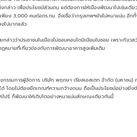
ังกล่าว เพื่อประโยชน์ส่วนตน แต่ต้องการให้เมืองพัฒนาไปเช่นเดีย
ียง 3,000 คนต่อตร.กม. จึงเชื่อว่ากรุงเทพฯยังไม่หนาแน่น อีกทั้ง 
อยลงไปมากแล้ว
ยกล่าวว่าประชาชนในเมืองไม่ชอบคอนโดมิเนียมในซอย เพราะกังวลว่
กฎหมายที่เกี่ยวข้องกับการพัฒนาอาคารสูงเพิ่มเติม
รรมการผู้จัดการ บริษัท พฤกษา เรียลเอสเตท จำกัด (มหาชน) กล
ูงได้ โดยไม่ต้องยึดเกณฑ์ความกว้างถนน ถือเป็นประโยชน์อย่างยิ่
คโปร์ ก็พัฒนาให้เติบโตอย่างหนาแน่นลักษณะเดียวกันนี้