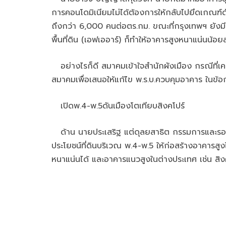
การคอนโดมิเนียมไม่ได้ต้องการให้กลับไปยึดเกณฑ์ด
ถึงกว่า 6,000 คนต่อตร.กม. ขณะที่กรุงเทพฯ ยังมีเพ
พื้นที่ดิน (เอฟเออาร์) ก็ทำให้อาคารสูงหนาแน่นน้
อย่างไรก็ดี สมาคมเข้าใจสำนักผังเมือง กรณีที่เค
สมาคมเพื่อเสนอให้แก้ไข พ.ร.บ.ควบคุมอาคาร ในข้อ
เปิดพ.4-พ.5ดันเมืองโตเทียบสิงคโปร์
ด้าน นายประเสริฐ แต่ดุลยสาธิต กรรมการและรองก
ประโยชน์ที่ดินบริเวณ พ.4-พ.5 ให้ก่อสร้างอาคารส
หนาแน่นได้ และอาคารแนวสูงในต่างประเทศ เช่น สิง