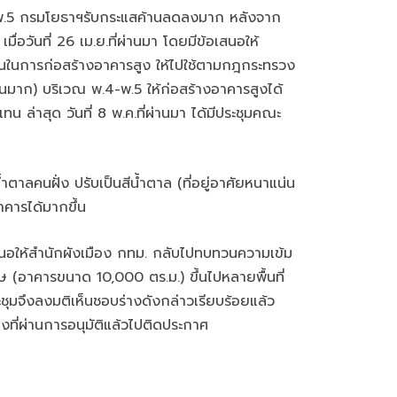
.4-พ.5 กรมโยธาฯรับกระแสค้านลดลงมาก หลังจาก
อวันที่ 26 เม.ย.ที่ผ่านมา โดยมีข้อเสนอให้
ถนนในการก่อสร้างอาคารสูง ให้ไปใช้ตามกฎกระทรวง
น่นมาก) บริเวณ พ.4-พ.5 ให้ก่อสร้างอาคารสูงได้
่าสุด วันที่ 8 พ.ค.ที่ผ่านมา ได้มีประชุมคณะ
ำตาลคนฝั่ง ปรับเป็นสีน้ำตาล (ที่อยู่อาศัยหนาแน่น
าคารได้มากขึ้น
สนอให้สำนักผังเมือง กทม. กลับไปทบทวนความเข้ม
(อาคารขนาด 10,000 ตร.ม.) ขึ้นไปหลายพื้นที่
มจึงลงมติเห็นชอบร่างดังกล่าวเรียบร้อยแล้ว
งที่ผ่านการอนุมัติแล้วไปติดประกาศ